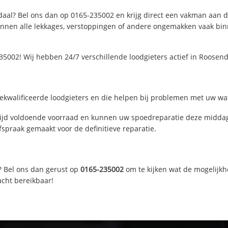
aal? Bel ons dan op 0165-235002 en krijg direct een vakman aan de l
nen alle lekkages, verstoppingen of andere ongemakken vaak binne
5002! Wij hebben 24/7 verschillende loodgieters actief in Roosen
kwalificeerde loodgieters en die helpen bij problemen met uw wate
jd voldoende voorraad en kunnen uw spoedreparatie deze middag 
fspraak gemaakt voor de definitieve reparatie.
? Bel ons dan gerust op
0165-235002
om te kijken wat de mogelijkh
acht bereikbaar!