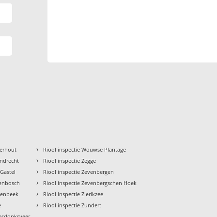
›
terhout
Riool inspectie Wouwse Plantage
›
endrecht
Riool inspectie Zegge
›
 Gastel
Riool inspectie Zevenbergen
›
denbosch
Riool inspectie Zevenbergschen Hoek
›
nsenbeek
Riool inspectie Zierikzee
›
e
Riool inspectie Zundert
amsdonksveer