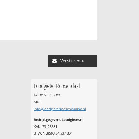
Versturen »
Loodgieter Roosendaal
Tel: 0165-235002
Mail:
info@loodgieterroosendaalbv.nl
Bedrijfsgegevens Loodgieter.nl
KVK: 73123684
BTW: NL8593.64.537.B01