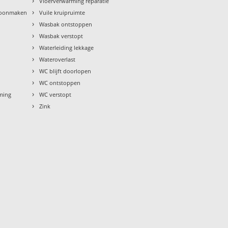
›
Vloerverwarming reparatie
›
hoonmaken
Vuile kruipruimte
›
Wasbak ontstoppen
›
Wasbak verstopt
›
Waterleiding lekkage
›
Wateroverlast
›
WC blijft doorlopen
›
WC ontstoppen
›
rming
WC verstopt
›
Zink