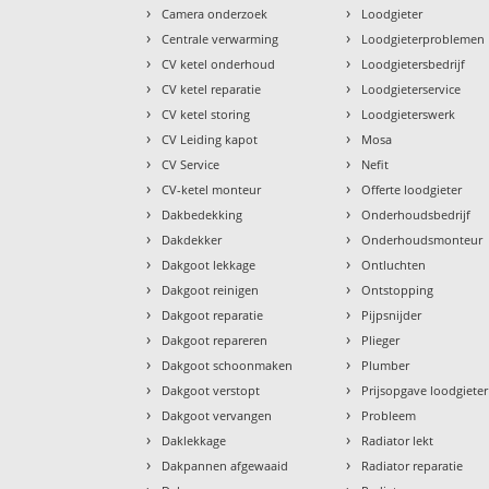
›
›
Camera onderzoek
Loodgieter
›
›
Centrale verwarming
Loodgieterproblemen
›
›
CV ketel onderhoud
Loodgietersbedrijf
›
›
CV ketel reparatie
Loodgieterservice
›
›
CV ketel storing
Loodgieterswerk
›
›
CV Leiding kapot
Mosa
›
›
CV Service
Nefit
›
›
CV-ketel monteur
Offerte loodgieter
›
›
Dakbedekking
Onderhoudsbedrijf
›
›
Dakdekker
Onderhoudsmonteur
›
›
Dakgoot lekkage
Ontluchten
›
›
Dakgoot reinigen
Ontstopping
›
›
Dakgoot reparatie
Pijpsnijder
›
›
Dakgoot repareren
Plieger
›
›
Dakgoot schoonmaken
Plumber
›
›
Dakgoot verstopt
Prijsopgave loodgieter
›
›
Dakgoot vervangen
Probleem
›
›
Daklekkage
Radiator lekt
›
›
Dakpannen afgewaaid
Radiator reparatie