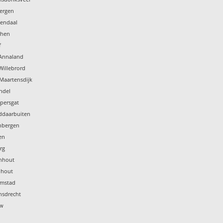
bergen
sendaal
phen
f
t Annaland
 Willebrord
-Maartensdijk
undel
mpersgat
nddaarbuiten
enbergen
en
urg
enhout
nhout
lemstad
nsdrecht
uw