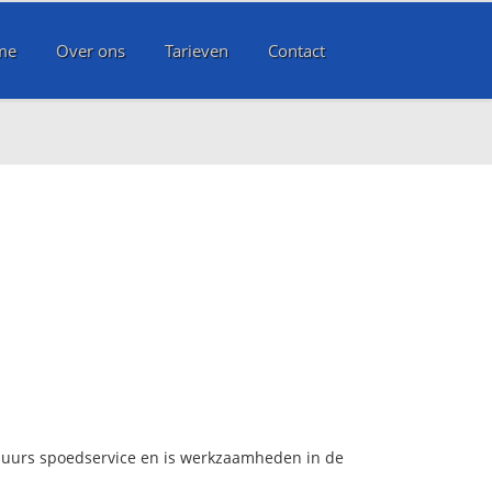
me
Over ons
Tarieven
Contact
4 uurs spoedservice en is werkzaamheden in de