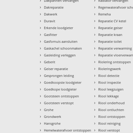
›
›
Dakpannen vervangen
Radiator vervangen
›
›
Dakreparatie
Regenwaterafvoer sc
›
›
Dakwerk
Remeha
›
›
Duravit
Reparatie CV ketel
›
›
Erkende loodgieter
Reparatie geiser
›
›
Gasfitter
Reparatie kraan
›
›
Gasfornuis aansluiten
Reparatie toilet
›
›
Gaskachel schoonmaken
Reparatie verwarming
›
›
Gasleiding verleggen
Reparatie vloerverwa
›
›
Geberit
Riolering ontstoppen
›
›
Geiser reparatie
Rioleringswerk
›
›
Gesprongen leiding
Riool detectie
›
›
Goedkoopste loodgieter
Riool inspectie
›
›
Goedkope loodgieter
Riool leegzuigen
›
›
Gootsteen ontstoppen
Riool lekkage
›
›
Gootsteen verstopt
Riool onderhoud
›
›
Grohe
Riool ontluchten
›
›
Grondwerk
Riool ontstoppen
›
›
Hansgrohe
Riool reiniging
›
›
Hemelwaterafvoer ontstoppen
Riool verstopt