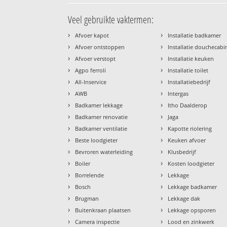
Veel gebruikte vaktermen:
›
›
Afvoer kapot
Installatie badkamer
›
›
Afvoer ontstoppen
Installatie douchecabi
›
›
Afvoer verstopt
Installatie keuken
›
›
Agpo ferroli
Installatie toilet
›
›
All-Inservice
Installatiebedrijf
›
›
AWB
Intergas
›
›
Badkamer lekkage
Itho Daalderop
›
›
Badkamer renovatie
Jaga
›
›
Badkamer ventilatie
Kapotte riolering
›
›
Beste loodgieter
Keuken afvoer
›
›
Bevroren waterleiding
Klusbedrijf
›
›
Boiler
Kosten loodgieter
›
›
Borrelende
Lekkage
›
›
Bosch
Lekkage badkamer
›
›
Brugman
Lekkage dak
›
›
Buitenkraan plaatsen
Lekkage opsporen
›
›
Camera inspectie
Lood en zinkwerk