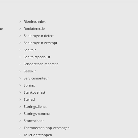
›
Riooltechniek
›
ne
Rookdetectie
›
Sanibroyeur defect
›
Sanibroyeur verstopt
›
Sanitair
›
Sanitairspecialist
›
Schoorsteen reparatie
›
Sealskin
›
Servicemonteur
›
Sphinx
›
Stankoverlast
›
Stelrad
›
Storingsdienst
›
Storingsmonteur
›
Stormschade
›
Thermostaatknop vervangen
›
Toilet ontstoppen