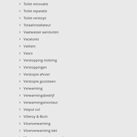
›
Toilet renovatie
›
Toilet reparatie
›
Toilet verstopt
›
Totaalinstallateur
›
Vaatwasser aansluiten
›
Vacatures
›
Vaillant
›
Vasco
›
Verstopping riolering
›
Verstoppingen
›
Verstopte afvoer
›
Verstopte gootsteen
›
Verwarming
›
Verwarmingsbedrijf
›
Verwarmingsmonteur
›
Vetput vol
›
Villeroy & Boch
›
Vloerverwarming
›
Vloerverwarming lekt