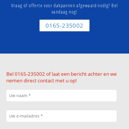
Vraag of offerte voor dakpannen afgewaaid nodig? Bel
vandaag nog!
0165-235002
Bel 0165-235002 of laat een bericht achter en we
nemen direct contact met u op!