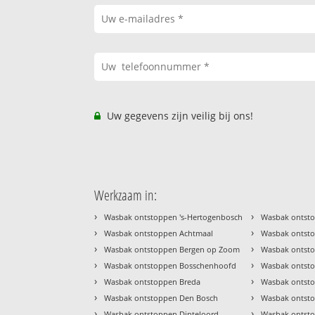
Uw gegevens zijn veilig bij ons!
Werkzaam in:
›
›
Wasbak ontstoppen 's-Hertogenbosch
Wasbak ontst
›
›
Wasbak ontstoppen Achtmaal
Wasbak ontst
›
›
Wasbak ontstoppen Bergen op Zoom
Wasbak ontst
›
›
Wasbak ontstoppen Bosschenhoofd
Wasbak ontst
›
›
Wasbak ontstoppen Breda
Wasbak ontst
›
›
Wasbak ontstoppen Den Bosch
Wasbak ontsto
›
›
Wasbak ontstoppen Dinteloord
Wasbak ontst