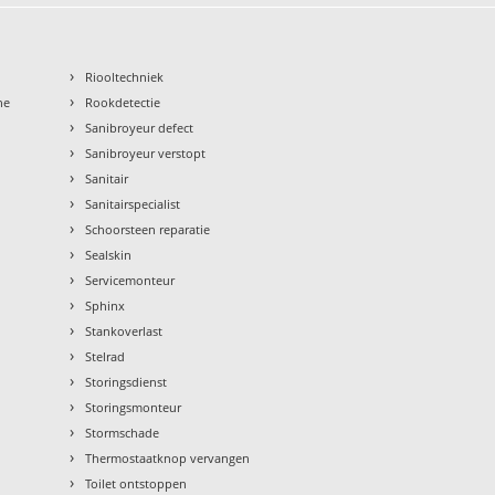
›
Riooltechniek
›
ne
Rookdetectie
›
Sanibroyeur defect
›
Sanibroyeur verstopt
›
Sanitair
›
Sanitairspecialist
›
Schoorsteen reparatie
›
Sealskin
›
Servicemonteur
›
Sphinx
›
Stankoverlast
›
Stelrad
›
Storingsdienst
›
Storingsmonteur
›
Stormschade
›
Thermostaatknop vervangen
›
Toilet ontstoppen