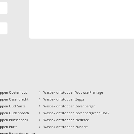
›
oppen Oosterhout
Wasbak ontstoppen Wouwse Plantage
›
oppen Ossendrecht
Wasbak ontstoppen Zegge
›
oppen Oud Gastel
Wasbak ontstoppen Zevenbergen
›
oppen Oudenbosch
Wasbak ontstoppen Zevenbergschen Hoek
›
oppen Prinsenbeek
Wasbak ontstoppen Zierikzee
›
ppen Putte
Wasbak ontstoppen Zundert
oppen Raamsdonksveer