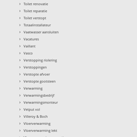
›
Toilet renovatie
›
Toilet reparatie
›
Toilet verstopt
›
Totaalinstallateur
›
Vaatwasser aansluiten
›
Vacatures
›
Vaillant
›
Vasco
›
Verstopping riolering
›
Verstoppingen
›
Verstopte afvoer
›
Verstopte gootsteen
›
Verwarming
›
Verwarmingsbedrijf
›
Verwarmingsmonteur
›
Vetput vol
›
Villeroy & Boch
›
Vloerverwarming
›
Vloerverwarming lekt