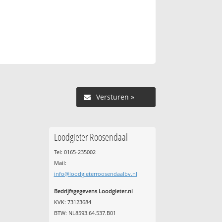
Versturen »
Loodgieter Roosendaal
Tel: 0165-235002
Mail:
info@loodgieterroosendaalbv.nl
Bedrijfsgegevens Loodgieter.nl
KVK: 73123684
BTW: NL8593.64.537.B01