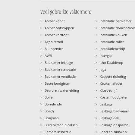
Veel gebruikte vaktermen:
›
›
Afvoer kapot
Installatie badkamer
›
›
Afvoer ontstoppen
Installatie douchecabi
›
›
Afvoer verstopt
Installatie keuken
›
›
Agpo ferroli
Installatie toilet
›
›
All-Inservice
Installatiebedrijf
›
›
AWB
Intergas
›
›
Badkamer lekkage
Itho Daalderop
›
›
Badkamer renovatie
Jaga
›
›
Badkamer ventilatie
Kapotte riolering
›
›
Beste loodgieter
Keuken afvoer
›
›
Bevroren waterleiding
Klusbedrijf
›
›
Boiler
Kosten loodgieter
›
›
Borrelende
Lekkage
›
›
Bosch
Lekkage badkamer
›
›
Brugman
Lekkage dak
›
›
Buitenkraan plaatsen
Lekkage opsporen
›
›
Camera inspectie
Lood en zinkwerk