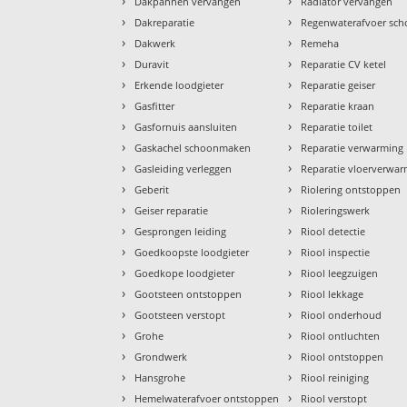
›
›
Dakpannen vervangen
Radiator vervangen
›
›
Dakreparatie
Regenwaterafvoer sc
›
›
Dakwerk
Remeha
›
›
Duravit
Reparatie CV ketel
›
›
Erkende loodgieter
Reparatie geiser
›
›
Gasfitter
Reparatie kraan
›
›
Gasfornuis aansluiten
Reparatie toilet
›
›
Gaskachel schoonmaken
Reparatie verwarming
›
›
Gasleiding verleggen
Reparatie vloerverwa
›
›
Geberit
Riolering ontstoppen
›
›
Geiser reparatie
Rioleringswerk
›
›
Gesprongen leiding
Riool detectie
›
›
Goedkoopste loodgieter
Riool inspectie
›
›
Goedkope loodgieter
Riool leegzuigen
›
›
Gootsteen ontstoppen
Riool lekkage
›
›
Gootsteen verstopt
Riool onderhoud
›
›
Grohe
Riool ontluchten
›
›
Grondwerk
Riool ontstoppen
›
›
Hansgrohe
Riool reiniging
›
›
Hemelwaterafvoer ontstoppen
Riool verstopt