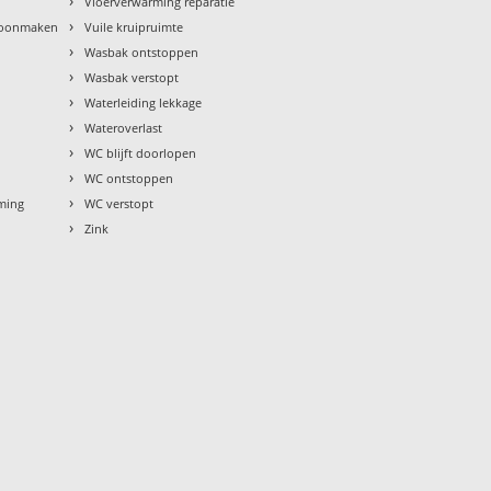
›
Vloerverwarming reparatie
›
hoonmaken
Vuile kruipruimte
›
Wasbak ontstoppen
›
Wasbak verstopt
›
Waterleiding lekkage
›
Wateroverlast
›
WC blijft doorlopen
›
WC ontstoppen
›
rming
WC verstopt
›
Zink