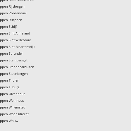
ppen Rijsbergen
oppen Roosendaal
oppen Rucphen
ppen Schijf
ppen Sint Annaland
ppen Sint Willebrord
ppen Sint-Maartensdijk
oppen Sprundel
oppen Stampersgat
ppen Standdaarbuiten
oppen Steenbergen
oppen Tholen
ppen Tilburg
oppen Ulvenhout
oppen Wernhout
ppen Willemstad
oppen Woensdrecht
oppen Wouw