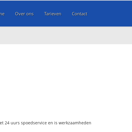
me
Over ons
Tarieven
Contact
met 24 uurs spoedservice en is werkzaamheden