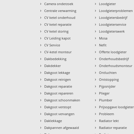
›
›
Camera onderzoek
Loodgieter
›
›
Centrale verwarming
Loodgieterproblemen
›
›
CV ketel onderhoud
Loodgietersbedrijf
›
›
CV ketel reparatie
Loodgieterservice
›
›
CV ketel storing
Loodgieterswerk
›
›
CV Leiding kapot
Mosa
›
›
CV Service
Nefit
›
›
CV-ketel monteur
Offerte loodgieter
›
›
Dakbedekking
Onderhoudsbedrijf
›
›
Dakdekker
Onderhoudsmonteur
›
›
Dakgoot lekkage
Ontluchten
›
›
Dakgoot reinigen
Ontstopping
›
›
Dakgoot reparatie
Pijpsnijder
›
›
Dakgoot repareren
Plieger
›
›
Dakgoot schoonmaken
Plumber
›
›
Dakgoot verstopt
Prijsopgave loodgieter
›
›
Dakgoot vervangen
Probleem
›
›
Daklekkage
Radiator lekt
›
›
Dakpannen afgewaaid
Radiator reparatie