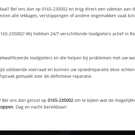
aal? Bel ons dan op 0165-235002 en krijg direct een vakman aan de l
nen alle lekkages, verstoppingen of andere ongemakken vaak binne
165-235002! Wij hebben 24/7 verschillende loodgieters actief in 
kwalificeerde loodgieters en die helpen bij problemen met uw wate
jd voldoende voorraad en kunnen uw spoedreparatie deze ochtend 
fspraak gemaakt voor de definitieve reparatie.
? Bel ons dan gerust op
0165-235002
om te kijken wat de mogelijkh
toppen
. Dag en nacht bereikbaar!