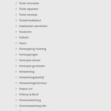
›
Toilet renovatie
›
Toilet reparatie
›
Toilet verstopt
›
Totaalinstallateur
›
Vaatwasser aansluiten
›
Vacatures
›
Vaillant
›
Vasco
›
Verstopping riolering
›
Verstoppingen
›
Verstopte afvoer
›
Verstopte gootsteen
›
Verwarming
›
Verwarmingsbedrijf
›
Verwarmingsmonteur
›
Vetput vol
›
Villeroy & Boch
›
Vloerverwarming
›
Vloerverwarming lekt