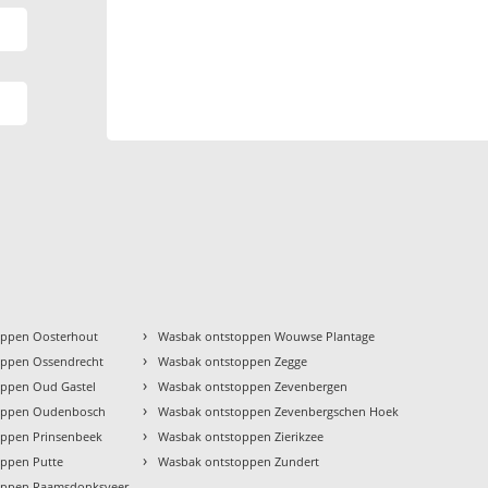
›
oppen Oosterhout
Wasbak ontstoppen Wouwse Plantage
›
oppen Ossendrecht
Wasbak ontstoppen Zegge
›
oppen Oud Gastel
Wasbak ontstoppen Zevenbergen
›
oppen Oudenbosch
Wasbak ontstoppen Zevenbergschen Hoek
›
oppen Prinsenbeek
Wasbak ontstoppen Zierikzee
›
ppen Putte
Wasbak ontstoppen Zundert
oppen Raamsdonksveer