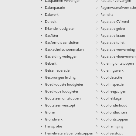
›
›
Dakpannen vervangen
Radiator vervangen
›
›
Dakreparatie
Regenwaterafvoer sc
›
›
Dakwerk
Remeha
›
›
Duravit
Reparatie CV ketel
›
›
Erkende loodgieter
Reparatie geiser
›
›
Gasfitter
Reparatie kraan
›
›
Gasfornuis aansluiten
Reparatie toilet
›
›
Gaskachel schoonmaken
Reparatie verwarming
›
›
Gasleiding verleggen
Reparatie vloerverwa
›
›
Geberit
Riolering ontstoppen
›
›
Geiser reparatie
Rioleringswerk
›
›
Gesprongen leiding
Riool detectie
›
›
Goedkoopste loodgieter
Riool inspectie
›
›
Goedkope loodgieter
Riool leegzuigen
›
›
Gootsteen ontstoppen
Riool lekkage
›
›
Gootsteen verstopt
Riool onderhoud
›
›
Grohe
Riool ontluchten
›
›
Grondwerk
Riool ontstoppen
›
›
Hansgrohe
Riool reiniging
›
›
Hemelwaterafvoer ontstoppen
Riool verstopt