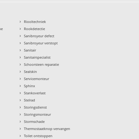
›
Riooltechniek
›
ne
Rookdetectie
›
Sanibroyeur defect
›
Sanibroyeur verstopt
›
Sanitair
›
Sanitairspecialist
›
Schoorsteen reparatie
›
Sealskin
›
Servicemonteur
›
Sphinx
›
Stankoverlast
›
Stelrad
›
Storingsdienst
›
Storingsmonteur
›
Stormschade
›
Thermostaatknop vervangen
›
Toilet ontstoppen