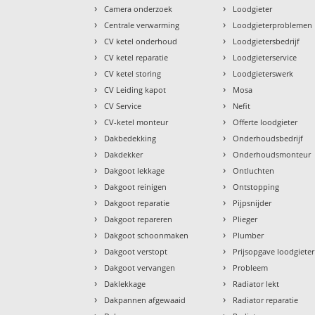
›
›
Camera onderzoek
Loodgieter
›
›
Centrale verwarming
Loodgieterproblemen
›
›
CV ketel onderhoud
Loodgietersbedrijf
›
›
CV ketel reparatie
Loodgieterservice
›
›
CV ketel storing
Loodgieterswerk
›
›
CV Leiding kapot
Mosa
›
›
CV Service
Nefit
›
›
CV-ketel monteur
Offerte loodgieter
›
›
Dakbedekking
Onderhoudsbedrijf
›
›
Dakdekker
Onderhoudsmonteur
›
›
Dakgoot lekkage
Ontluchten
›
›
Dakgoot reinigen
Ontstopping
›
›
Dakgoot reparatie
Pijpsnijder
›
›
Dakgoot repareren
Plieger
›
›
Dakgoot schoonmaken
Plumber
›
›
Dakgoot verstopt
Prijsopgave loodgieter
›
›
Dakgoot vervangen
Probleem
›
›
Daklekkage
Radiator lekt
›
›
Dakpannen afgewaaid
Radiator reparatie