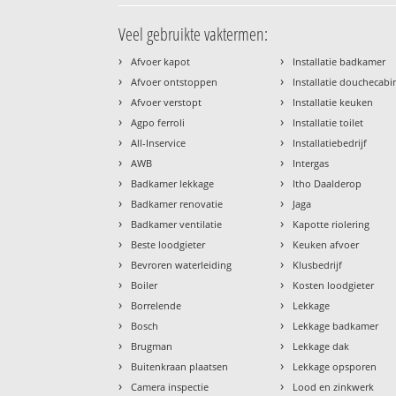
Veel gebruikte vaktermen:
›
›
Afvoer kapot
Installatie badkamer
›
›
Afvoer ontstoppen
Installatie douchecabi
›
›
Afvoer verstopt
Installatie keuken
›
›
Agpo ferroli
Installatie toilet
›
›
All-Inservice
Installatiebedrijf
›
›
AWB
Intergas
›
›
Badkamer lekkage
Itho Daalderop
›
›
Badkamer renovatie
Jaga
›
›
Badkamer ventilatie
Kapotte riolering
›
›
Beste loodgieter
Keuken afvoer
›
›
Bevroren waterleiding
Klusbedrijf
›
›
Boiler
Kosten loodgieter
›
›
Borrelende
Lekkage
›
›
Bosch
Lekkage badkamer
›
›
Brugman
Lekkage dak
›
›
Buitenkraan plaatsen
Lekkage opsporen
›
›
Camera inspectie
Lood en zinkwerk