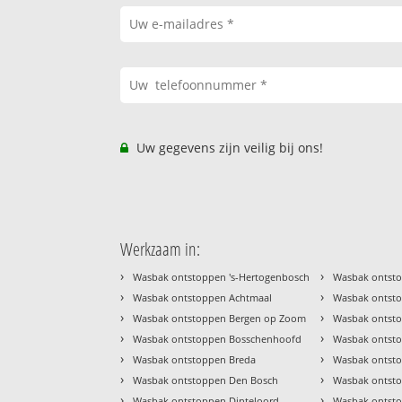
Uw gegevens zijn veilig bij ons!
Werkzaam in:
›
›
Wasbak ontstoppen 's-Hertogenbosch
Wasbak ontst
›
›
Wasbak ontstoppen Achtmaal
Wasbak ontst
›
›
Wasbak ontstoppen Bergen op Zoom
Wasbak ontst
›
›
Wasbak ontstoppen Bosschenhoofd
Wasbak ontst
›
›
Wasbak ontstoppen Breda
Wasbak ontst
›
›
Wasbak ontstoppen Den Bosch
Wasbak ontsto
›
›
Wasbak ontstoppen Dinteloord
Wasbak ontst