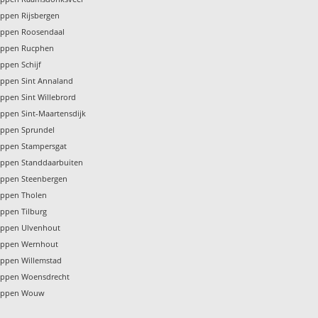
ppen Rijsbergen
oppen Roosendaal
oppen Rucphen
ppen Schijf
ppen Sint Annaland
ppen Sint Willebrord
ppen Sint-Maartensdijk
oppen Sprundel
oppen Stampersgat
ppen Standdaarbuiten
oppen Steenbergen
oppen Tholen
ppen Tilburg
oppen Ulvenhout
oppen Wernhout
ppen Willemstad
oppen Woensdrecht
oppen Wouw