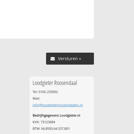
Versturen »
Loodgieter Roosendaal
Tel: 0165-235002
Mail:
info@loodgieterroosendaalbv.nl
Bedrijfsgegevens Loodgieter.nl
KVK: 73123684
BTW: NL8593.64.537.B01