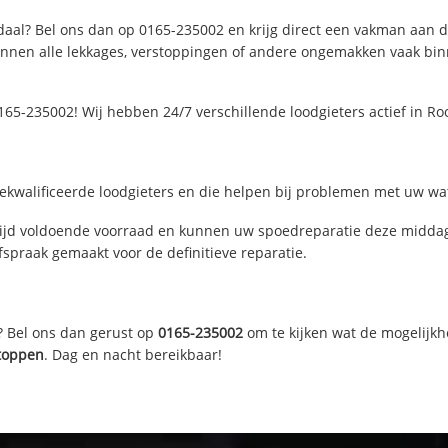
aal? Bel ons dan op 0165-235002 en krijg direct een vakman aan de l
nen alle lekkages, verstoppingen of andere ongemakken vaak binne
65-235002! Wij hebben 24/7 verschillende loodgieters actief in 
kwalificeerde loodgieters en die helpen bij problemen met uw wate
jd voldoende voorraad en kunnen uw spoedreparatie deze middag 
fspraak gemaakt voor de definitieve reparatie.
? Bel ons dan gerust op
0165-235002
om te kijken wat de mogelijkh
toppen
. Dag en nacht bereikbaar!