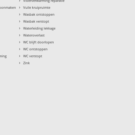
›
Vloerverwarming reparatie
›
hoonmaken
Vuile kruipruimte
›
Wasbak ontstoppen
›
Wasbak verstopt
›
Waterleiding lekkage
›
Wateroverlast
›
WC blijft doorlopen
›
WC ontstoppen
›
rming
WC verstopt
›
Zink