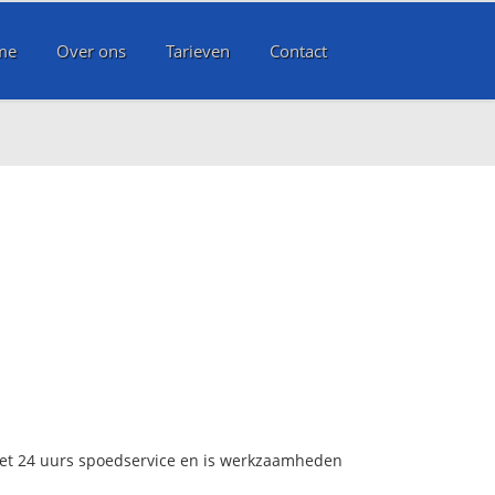
me
Over ons
Tarieven
Contact
met 24 uurs spoedservice en is werkzaamheden