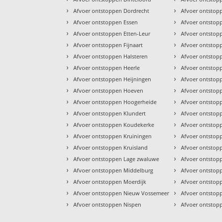
›
›
Afvoer ontstoppen Dordrecht
Afvoer ontstop
›
›
Afvoer ontstoppen Essen
Afvoer ontstop
›
›
Afvoer ontstoppen Etten-Leur
Afvoer ontstop
›
›
Afvoer ontstoppen Fijnaart
Afvoer ontstopp
›
›
Afvoer ontstoppen Halsteren
Afvoer ontstop
›
›
Afvoer ontstoppen Heerle
Afvoer ontstopp
›
›
Afvoer ontstoppen Heijningen
Afvoer ontstopp
›
›
Afvoer ontstoppen Hoeven
Afvoer ontstop
›
›
Afvoer ontstoppen Hoogerheide
Afvoer ontstop
›
›
Afvoer ontstoppen Klundert
Afvoer ontstop
›
›
Afvoer ontstoppen Koudekerke
Afvoer ontstop
›
›
Afvoer ontstoppen Kruiningen
Afvoer ontstop
›
›
Afvoer ontstoppen Kruisland
Afvoer ontstopp
›
›
Afvoer ontstoppen Lage zwaluwe
Afvoer ontstop
›
›
Afvoer ontstoppen Middelburg
Afvoer ontstop
›
›
Afvoer ontstoppen Moerdijk
Afvoer ontstop
›
›
Afvoer ontstoppen Nieuw Vossemeer
Afvoer ontstop
›
›
Afvoer ontstoppen Nispen
Afvoer ontsto