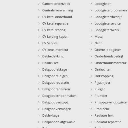
›
›
Camera onderzoek
Loodgieter
›
›
Centrale verwarming
Loodgieterproblemen
›
›
CV ketel onderhoud
Loodgietersbedrijf
›
›
CV ketel reparatie
Loodgieterservice
›
›
CV ketel storing
Loodgieterswerk
›
›
CV Leiding kapot
Mosa
›
›
CV Service
Nefit
›
›
CV-ketel monteur
Offerte loodgieter
›
›
Dakbedekking
Onderhoudsbedrijf
›
›
Dakdekker
Onderhoudsmonteur
›
›
Dakgoot lekkage
Ontluchten
›
›
Dakgoot reinigen
Ontstopping
›
›
Dakgoot reparatie
Pijpsnijder
›
›
Dakgoot repareren
Plieger
›
›
Dakgoot schoonmaken
Plumber
›
›
Dakgoot verstopt
Prijsopgave loodgieter
›
›
Dakgoot vervangen
Probleem
›
›
Daklekkage
Radiator lekt
›
›
Dakpannen afgewaaid
Radiator reparatie