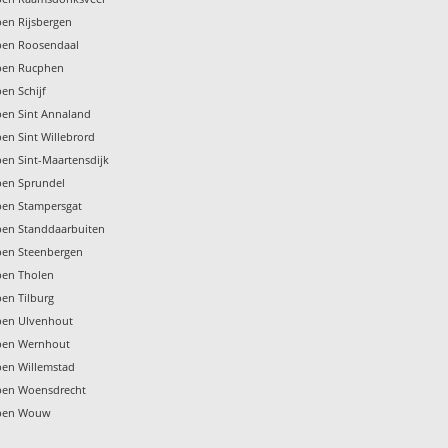
pen Rijsbergen
pen Roosendaal
pen Rucphen
en Schijf
pen Sint Annaland
en Sint Willebrord
en Sint-Maartensdijk
pen Sprundel
pen Stampersgat
pen Standdaarbuiten
pen Steenbergen
pen Tholen
en Tilburg
pen Ulvenhout
pen Wernhout
pen Willemstad
pen Woensdrecht
ppen Wouw