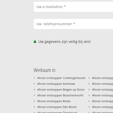
Uw gegevens zijn veilig bij ons!
Werkzaam in:
›
›
Afvoer ontstoppen 's-Hertogenbosch
Afvoer ontstop
›
›
Afvoer ontstoppen Achtmaal
Afvoer ontstop
›
›
Afvoer ontstoppen Bergen op Zoom
Afvoer ontstop
›
›
Afvoer ontstoppen Bosschenhoofd
Afvoer ontsto
›
›
Afvoer ontstoppen Breda
Afvoer ontstop
›
›
Afvoer ontstoppen Den Bosch
Afvoer ontstop
›
›
Afvoer ontstoppen Dinteloord
Afvoer ontsto