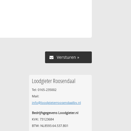
Versturen »
Loodgieter Roosendaal
Tel: 0165-235002
Mail:
info@loodgieterroosendaalbv.nl
Bedrijfsgegevens Loodgieter.nl
KVK: 73123684
BTW: NL8593.64.537.B01