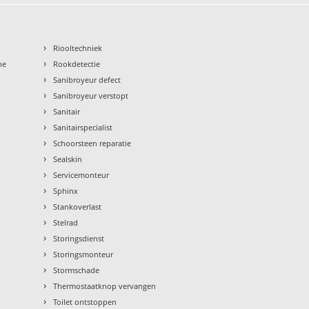
›
Riooltechniek
›
ne
Rookdetectie
›
Sanibroyeur defect
›
Sanibroyeur verstopt
›
Sanitair
›
Sanitairspecialist
›
Schoorsteen reparatie
›
Sealskin
›
Servicemonteur
›
Sphinx
›
Stankoverlast
›
Stelrad
›
Storingsdienst
›
Storingsmonteur
›
Stormschade
›
Thermostaatknop vervangen
›
Toilet ontstoppen