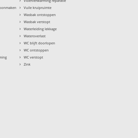
›
Vloerverwarming reparatie
›
hoonmaken
Vuile kruipruimte
›
Wasbak ontstoppen
›
Wasbak verstopt
›
Waterleiding lekkage
›
Wateroverlast
›
WC blijft doorlopen
›
WC ontstoppen
›
rming
WC verstopt
›
Zink