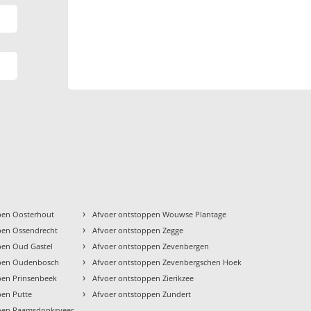
›
pen Oosterhout
Afvoer ontstoppen Wouwse Plantage
›
pen Ossendrecht
Afvoer ontstoppen Zegge
›
pen Oud Gastel
Afvoer ontstoppen Zevenbergen
›
ppen Oudenbosch
Afvoer ontstoppen Zevenbergschen Hoek
›
pen Prinsenbeek
Afvoer ontstoppen Zierikzee
›
pen Putte
Afvoer ontstoppen Zundert
ppen Raamsdonksveer