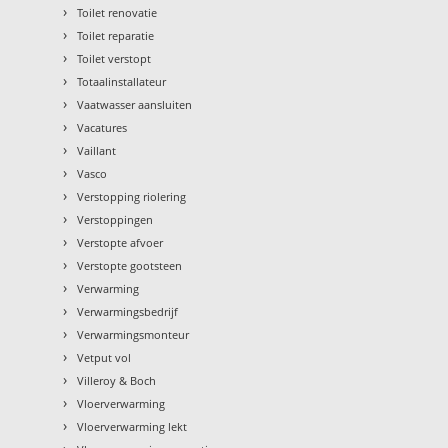
›
Toilet renovatie
›
Toilet reparatie
›
Toilet verstopt
›
Totaalinstallateur
›
Vaatwasser aansluiten
›
Vacatures
›
Vaillant
›
Vasco
›
Verstopping riolering
›
Verstoppingen
›
Verstopte afvoer
›
Verstopte gootsteen
›
Verwarming
›
Verwarmingsbedrijf
›
Verwarmingsmonteur
›
Vetput vol
›
Villeroy & Boch
›
Vloerverwarming
›
Vloerverwarming lekt