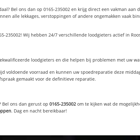
aal? Bel ons dan op 0165-235002 en krijg direct een vakman aan de l
nen alle lekkages, verstoppingen of andere ongemakken vaak binne
5-235002! Wij hebben 24/7 verschillende loodgieters actief in Ro
kwalificeerde loodgieters en die helpen bij problemen met uw wate
jd voldoende voorraad en kunnen uw spoedreparatie deze middag 
fspraak gemaakt voor de definitieve reparatie.
? Bel ons dan gerust op
0165-235002
om te kijken wat de mogelijkh
toppen
. Dag en nacht bereikbaar!