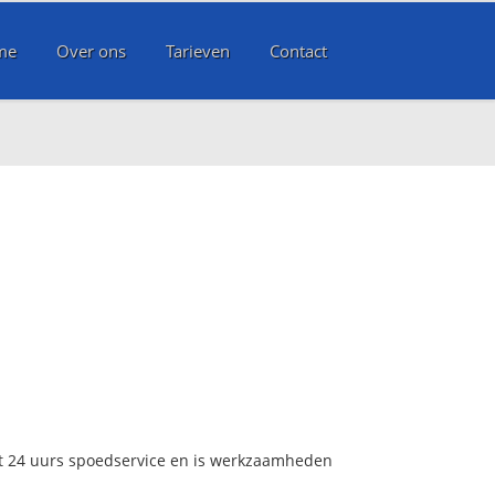
me
Over ons
Tarieven
Contact
et 24 uurs spoedservice en is werkzaamheden