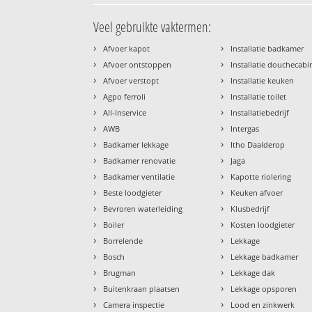
Veel gebruikte vaktermen:
›
›
Afvoer kapot
Installatie badkamer
›
›
Afvoer ontstoppen
Installatie douchecabi
›
›
Afvoer verstopt
Installatie keuken
›
›
Agpo ferroli
Installatie toilet
›
›
All-Inservice
Installatiebedrijf
›
›
AWB
Intergas
›
›
Badkamer lekkage
Itho Daalderop
›
›
Badkamer renovatie
Jaga
›
›
Badkamer ventilatie
Kapotte riolering
›
›
Beste loodgieter
Keuken afvoer
›
›
Bevroren waterleiding
Klusbedrijf
›
›
Boiler
Kosten loodgieter
›
›
Borrelende
Lekkage
›
›
Bosch
Lekkage badkamer
›
›
Brugman
Lekkage dak
›
›
Buitenkraan plaatsen
Lekkage opsporen
›
›
Camera inspectie
Lood en zinkwerk