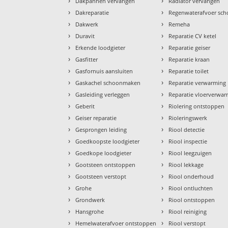
›
›
Dakpannen vervangen
Radiator vervangen
›
›
Dakreparatie
Regenwaterafvoer sc
›
›
Dakwerk
Remeha
›
›
Duravit
Reparatie CV ketel
›
›
Erkende loodgieter
Reparatie geiser
›
›
Gasfitter
Reparatie kraan
›
›
Gasfornuis aansluiten
Reparatie toilet
›
›
Gaskachel schoonmaken
Reparatie verwarming
›
›
Gasleiding verleggen
Reparatie vloerverwa
›
›
Geberit
Riolering ontstoppen
›
›
Geiser reparatie
Rioleringswerk
›
›
Gesprongen leiding
Riool detectie
›
›
Goedkoopste loodgieter
Riool inspectie
›
›
Goedkope loodgieter
Riool leegzuigen
›
›
Gootsteen ontstoppen
Riool lekkage
›
›
Gootsteen verstopt
Riool onderhoud
›
›
Grohe
Riool ontluchten
›
›
Grondwerk
Riool ontstoppen
›
›
Hansgrohe
Riool reiniging
›
›
Hemelwaterafvoer ontstoppen
Riool verstopt