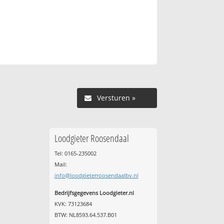
Versturen »
Loodgieter Roosendaal
Tel: 0165-235002
Mail:
info@loodgieterroosendaalbv.nl
Bedrijfsgegevens Loodgieter.nl
KVK: 73123684
BTW: NL8593.64.537.B01