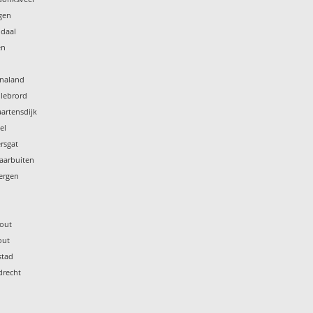
rgen
ndaal
en
nnaland
llebrord
aartensdijk
el
rsgat
aarbuiten
ergen
hout
out
stad
drecht