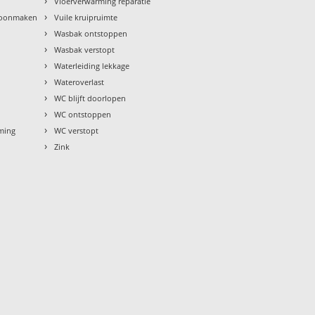
›
Vloerverwarming reparatie
›
hoonmaken
Vuile kruipruimte
›
Wasbak ontstoppen
›
Wasbak verstopt
›
Waterleiding lekkage
›
Wateroverlast
›
WC blijft doorlopen
›
WC ontstoppen
›
rming
WC verstopt
›
Zink