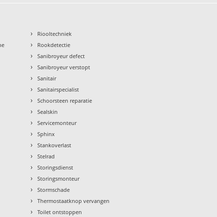
›
Riooltechniek
›
ne
Rookdetectie
›
Sanibroyeur defect
›
Sanibroyeur verstopt
›
Sanitair
›
Sanitairspecialist
›
Schoorsteen reparatie
›
Sealskin
›
Servicemonteur
›
Sphinx
›
Stankoverlast
›
Stelrad
›
Storingsdienst
›
Storingsmonteur
›
Stormschade
›
Thermostaatknop vervangen
›
Toilet ontstoppen