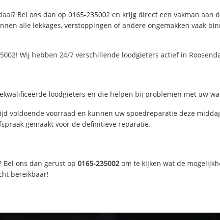
aal? Bel ons dan op 0165-235002 en krijg direct een vakman aan de l
nen alle lekkages, verstoppingen of andere ongemakken vaak binne
002! Wij hebben 24/7 verschillende loodgieters actief in Roosen
kwalificeerde loodgieters en die helpen bij problemen met uw wate
jd voldoende voorraad en kunnen uw spoedreparatie deze middag 
fspraak gemaakt voor de definitieve reparatie.
? Bel ons dan gerust op
0165-235002
om te kijken wat de mogelijkh
cht bereikbaar!