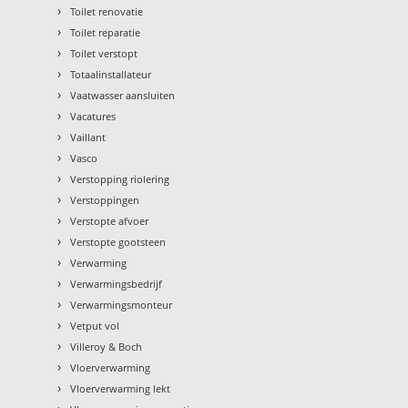
›
Toilet renovatie
›
Toilet reparatie
›
Toilet verstopt
›
Totaalinstallateur
›
Vaatwasser aansluiten
›
Vacatures
›
Vaillant
›
Vasco
›
Verstopping riolering
›
Verstoppingen
›
Verstopte afvoer
›
Verstopte gootsteen
›
Verwarming
›
Verwarmingsbedrijf
›
Verwarmingsmonteur
›
Vetput vol
›
Villeroy & Boch
›
Vloerverwarming
›
Vloerverwarming lekt