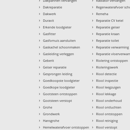
›
›
Dakpannen vervangen
Radiator vervangen
›
›
Dakreparatie
Regenwaterafvoer sc
›
›
Dakwerk
Remeha
›
›
Duravit
Reparatie CV ketel
›
›
Erkende loodgieter
Reparatie geiser
›
›
Gasfitter
Reparatie kraan
›
›
Gasfornuis aansluiten
Reparatie toilet
›
›
Gaskachel schoonmaken
Reparatie verwarming
›
›
Gasleiding verleggen
Reparatie vloerverwa
›
›
Geberit
Riolering ontstoppen
›
›
Geiser reparatie
Rioleringswerk
›
›
Gesprongen leiding
Riool detectie
›
›
Goedkoopste loodgieter
Riool inspectie
›
›
Goedkope loodgieter
Riool leegzuigen
›
›
Gootsteen ontstoppen
Riool lekkage
›
›
Gootsteen verstopt
Riool onderhoud
›
›
Grohe
Riool ontluchten
›
›
Grondwerk
Riool ontstoppen
›
›
Hansgrohe
Riool reiniging
›
›
Hemelwaterafvoer ontstoppen
Riool verstopt