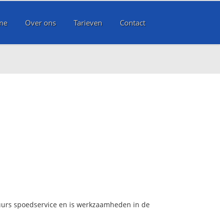
me
Over ons
Tarieven
Contact
 uurs spoedservice en is werkzaamheden in de