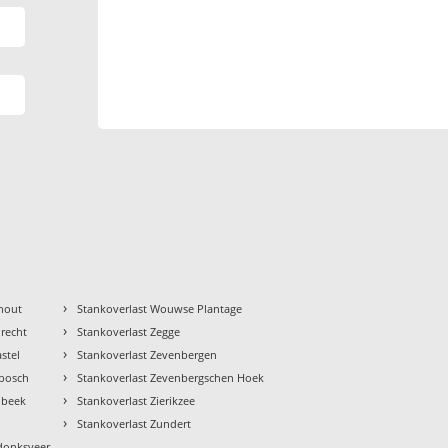
›
rhout
Stankoverlast Wouwse Plantage
›
recht
Stankoverlast Zegge
›
stel
Stankoverlast Zevenbergen
›
nbosch
Stankoverlast Zevenbergschen Hoek
›
nbeek
Stankoverlast Zierikzee
›
Stankoverlast Zundert
donksveer