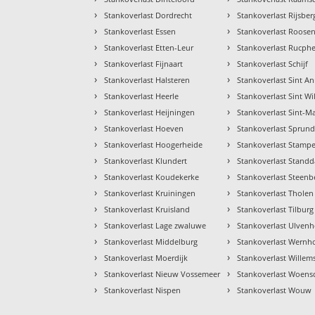
›
›
Stankoverlast Dordrecht
Stankoverlast Rijsbe
›
›
Stankoverlast Essen
Stankoverlast Roose
›
›
Stankoverlast Etten-Leur
Stankoverlast Rucph
›
›
Stankoverlast Fijnaart
Stankoverlast Schijf
›
›
Stankoverlast Halsteren
Stankoverlast Sint A
›
›
Stankoverlast Heerle
Stankoverlast Sint Wi
›
›
Stankoverlast Heijningen
Stankoverlast Sint-M
›
›
Stankoverlast Hoeven
Stankoverlast Sprund
›
›
Stankoverlast Hoogerheide
Stankoverlast Stampe
›
›
Stankoverlast Klundert
Stankoverlast Standd
›
›
Stankoverlast Koudekerke
Stankoverlast Steenb
›
›
Stankoverlast Kruiningen
Stankoverlast Tholen
›
›
Stankoverlast Kruisland
Stankoverlast Tilburg
›
›
Stankoverlast Lage zwaluwe
Stankoverlast Ulven
›
›
Stankoverlast Middelburg
Stankoverlast Wernh
›
›
Stankoverlast Moerdijk
Stankoverlast Willem
›
›
Stankoverlast Nieuw Vossemeer
Stankoverlast Woens
›
›
Stankoverlast Nispen
Stankoverlast Wouw