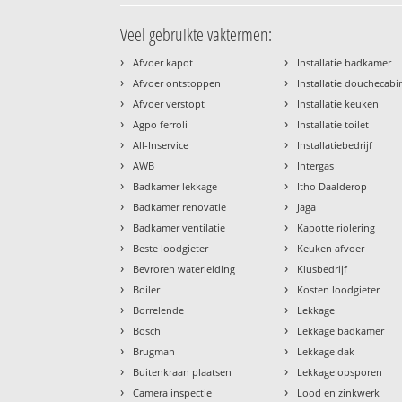
Veel gebruikte vaktermen:
›
›
Afvoer kapot
Installatie badkamer
›
›
Afvoer ontstoppen
Installatie douchecabi
›
›
Afvoer verstopt
Installatie keuken
›
›
Agpo ferroli
Installatie toilet
›
›
All-Inservice
Installatiebedrijf
›
›
AWB
Intergas
›
›
Badkamer lekkage
Itho Daalderop
›
›
Badkamer renovatie
Jaga
›
›
Badkamer ventilatie
Kapotte riolering
›
›
Beste loodgieter
Keuken afvoer
›
›
Bevroren waterleiding
Klusbedrijf
›
›
Boiler
Kosten loodgieter
›
›
Borrelende
Lekkage
›
›
Bosch
Lekkage badkamer
›
›
Brugman
Lekkage dak
›
›
Buitenkraan plaatsen
Lekkage opsporen
›
›
Camera inspectie
Lood en zinkwerk