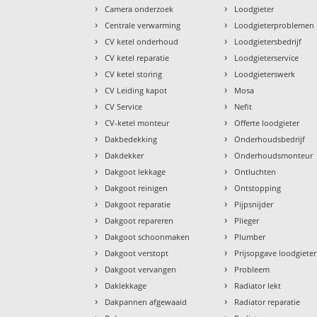
›
›
Camera onderzoek
Loodgieter
›
›
Centrale verwarming
Loodgieterproblemen
›
›
CV ketel onderhoud
Loodgietersbedrijf
›
›
CV ketel reparatie
Loodgieterservice
›
›
CV ketel storing
Loodgieterswerk
›
›
CV Leiding kapot
Mosa
›
›
CV Service
Nefit
›
›
CV-ketel monteur
Offerte loodgieter
›
›
Dakbedekking
Onderhoudsbedrijf
›
›
Dakdekker
Onderhoudsmonteur
›
›
Dakgoot lekkage
Ontluchten
›
›
Dakgoot reinigen
Ontstopping
›
›
Dakgoot reparatie
Pijpsnijder
›
›
Dakgoot repareren
Plieger
›
›
Dakgoot schoonmaken
Plumber
›
›
Dakgoot verstopt
Prijsopgave loodgieter
›
›
Dakgoot vervangen
Probleem
›
›
Daklekkage
Radiator lekt
›
›
Dakpannen afgewaaid
Radiator reparatie