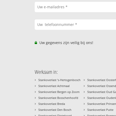
Uw gegevens zijn veilig bij ons!
Werkzaam in:
›
›
Stankoverlast 's-Hertogenbosch
Stankoverlast Ooste
›
›
Stankoverlast Achtmaal
Stankoverlast Ossend
›
›
Stankoverlast Bergen op Zoom
Stankoverlast Oud Ga
›
›
Stankoverlast Bosschenhoofd
Stankoverlast Oude
›
›
Stankoverlast Breda
Stankoverlast Prinse
›
›
Stankoverlast Den Bosch
Stankoverlast Putte
›
›
Stankoverlast Dinteloord
Stankoverlast Raams