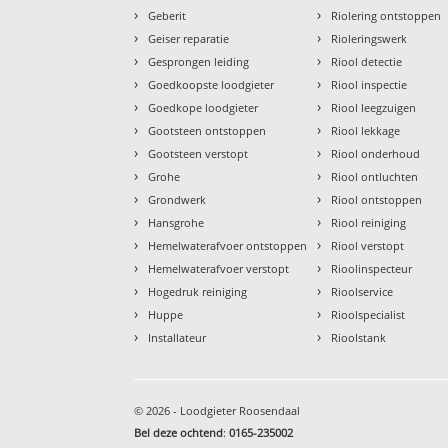
›
›
Geberit
Riolering ontstoppen
›
›
Geiser reparatie
Rioleringswerk
›
›
Gesprongen leiding
Riool detectie
›
›
Goedkoopste loodgieter
Riool inspectie
›
›
Goedkope loodgieter
Riool leegzuigen
›
›
Gootsteen ontstoppen
Riool lekkage
›
›
Gootsteen verstopt
Riool onderhoud
›
›
Grohe
Riool ontluchten
›
›
Grondwerk
Riool ontstoppen
›
›
Hansgrohe
Riool reiniging
›
›
Hemelwaterafvoer ontstoppen
Riool verstopt
›
›
Hemelwaterafvoer verstopt
Rioolinspecteur
›
›
Hogedruk reiniging
Rioolservice
›
›
Huppe
Rioolspecialist
›
›
Installateur
Rioolstank
© 2026 - Loodgieter Roosendaal
Bel deze ochtend
:
0165-235002