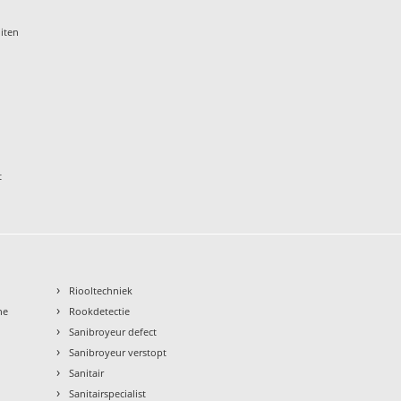
iten
t
›
Riooltechniek
›
ne
Rookdetectie
›
Sanibroyeur defect
›
Sanibroyeur verstopt
›
Sanitair
›
Sanitairspecialist