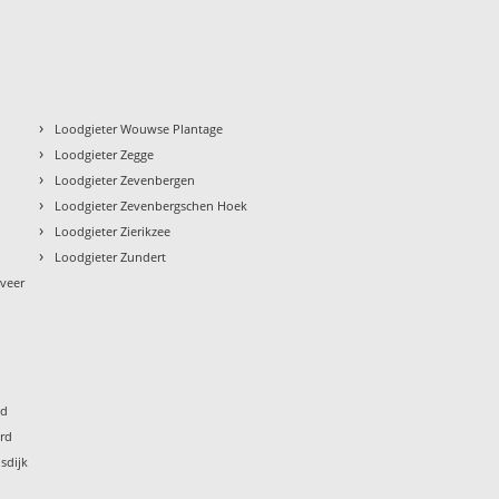
›
Loodgieter Wouwse Plantage
›
Loodgieter Zegge
›
Loodgieter Zevenbergen
›
h
Loodgieter Zevenbergschen Hoek
›
Loodgieter Zierikzee
›
Loodgieter Zundert
veer
nd
ord
sdijk