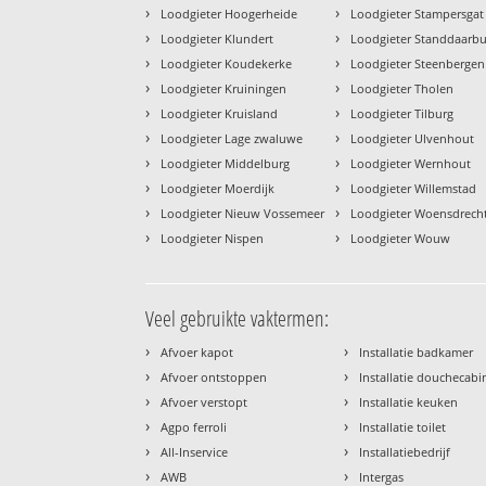
›
›
Loodgieter Hoogerheide
Loodgieter Stampersgat
›
›
Loodgieter Klundert
Loodgieter Standdaarbu
›
›
Loodgieter Koudekerke
Loodgieter Steenbergen
›
›
Loodgieter Kruiningen
Loodgieter Tholen
›
›
Loodgieter Kruisland
Loodgieter Tilburg
›
›
Loodgieter Lage zwaluwe
Loodgieter Ulvenhout
›
›
Loodgieter Middelburg
Loodgieter Wernhout
›
›
Loodgieter Moerdijk
Loodgieter Willemstad
›
›
Loodgieter Nieuw Vossemeer
Loodgieter Woensdrech
›
›
Loodgieter Nispen
Loodgieter Wouw
Veel gebruikte vaktermen:
›
›
Afvoer kapot
Installatie badkamer
›
›
Afvoer ontstoppen
Installatie douchecabi
›
›
Afvoer verstopt
Installatie keuken
›
›
Agpo ferroli
Installatie toilet
›
›
All-Inservice
Installatiebedrijf
›
›
AWB
Intergas