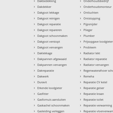
›
›
Dakbedekking
Onderhoudsbedrijf
›
›
Dakdekker
Onderhoudsmonteur
›
›
Dakgoot lekkage
Ontluchten
›
›
Dakgoot reinigen
Ontstopping
›
›
Dakgoot reparatie
Pijpsnijder
›
›
Dakgoot repareren
Plieger
›
›
Dakgoot schoonmaken
Plumber
›
›
Dakgoot verstopt
Prijsopgave loodgieter
›
›
Dakgoot vervangen
Probleem
›
›
Daklekkage
Radiator lekt
›
›
Dakpannen afgewaaid
Radiator reparatie
›
›
Dakpannen vervangen
Radiator vervangen
›
›
Dakreparatie
Regenwaterafvoer sc
›
›
Dakwerk
Remeha
›
›
Duravit
Reparatie CV ketel
›
›
Erkende loodgieter
Reparatie geiser
›
›
Gasfitter
Reparatie kraan
›
›
Gasfornuis aansluiten
Reparatie toilet
›
›
Gaskachel schoonmaken
Reparatie verwarming
›
›
Gasleiding verleggen
Reparatie vloerverwa