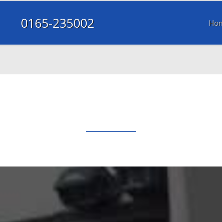
0165-235002
Ho