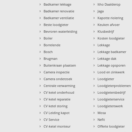
›
›
Badkamer lekkage
Itho Daalderop
›
›
Badkamer renovatie
Jaga
›
›
Badkamer ventilatie
Kapotte riolering
›
›
Beste loodgieter
Keuken afvoer
›
›
Bevroren waterleiding
Klusbedrijf
›
›
Boiler
Kosten loodgieter
›
›
Borrelende
Lekkage
›
›
Bosch
Lekkage badkamer
›
›
Brugman
Lekkage dak
›
›
Buitenkraan plaatsen
Lekkage opsporen
›
›
Camera inspectie
Lood en zinkwerk
›
›
Camera onderzoek
Loodgieter
›
›
Centrale verwarming
Loodgieterproblemen
›
›
CV ketel onderhoud
Loodgietersbedrijf
›
›
CV ketel reparatie
Loodgieterservice
›
›
CV ketel storing
Loodgieterswerk
›
›
CV Leiding kapot
Mosa
›
›
CV Service
Nefit
›
›
CV-ketel monteur
Offerte loodgieter