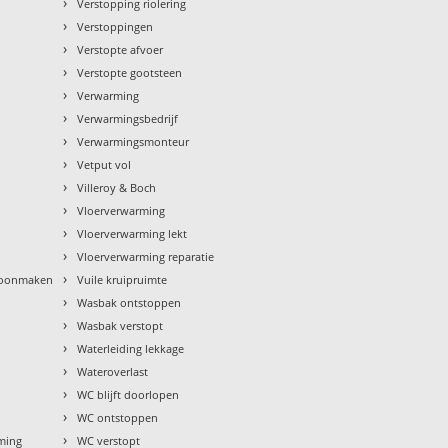
›
Verstopping riolering
›
Verstoppingen
›
Verstopte afvoer
›
Verstopte gootsteen
›
Verwarming
›
Verwarmingsbedrijf
›
Verwarmingsmonteur
›
Vetput vol
›
Villeroy & Boch
›
Vloerverwarming
›
Vloerverwarming lekt
›
Vloerverwarming reparatie
›
hoonmaken
Vuile kruipruimte
›
Wasbak ontstoppen
›
Wasbak verstopt
›
Waterleiding lekkage
›
Wateroverlast
›
WC blijft doorlopen
›
WC ontstoppen
›
rming
WC verstopt