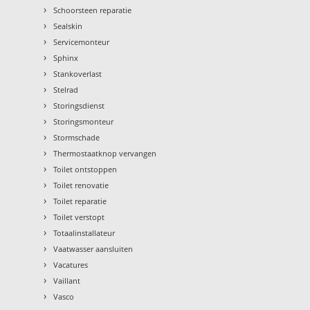
›
Schoorsteen reparatie
›
Sealskin
›
Servicemonteur
›
Sphinx
›
Stankoverlast
›
Stelrad
›
Storingsdienst
›
Storingsmonteur
›
Stormschade
›
Thermostaatknop vervangen
›
Toilet ontstoppen
›
Toilet renovatie
›
Toilet reparatie
›
Toilet verstopt
›
Totaalinstallateur
›
Vaatwasser aansluiten
›
Vacatures
›
Vaillant
›
Vasco