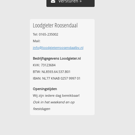
Versturen »
Loodgieter Roosendaal
Tel: 0165-235002
Mail:
info@loodgieterroosendaalbv.nl
Bedrijfsgegevens Loodgieter.nl
KVK: 73123684
BTW: NL8593.64.537.B01
IBAN: NL77 KNAB 0257 9997 01
Openingstijden
Wij zijn iedere dag bereikbaar!
Ook in het weekend en op
feestdagen