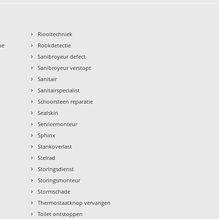
›
Riooltechniek
›
ne
Rookdetectie
›
Sanibroyeur defect
›
Sanibroyeur verstopt
›
Sanitair
›
Sanitairspecialist
›
Schoorsteen reparatie
›
Sealskin
›
Servicemonteur
›
Sphinx
›
Stankoverlast
›
Stelrad
›
Storingsdienst
›
Storingsmonteur
›
Stormschade
›
Thermostaatknop vervangen
›
Toilet ontstoppen