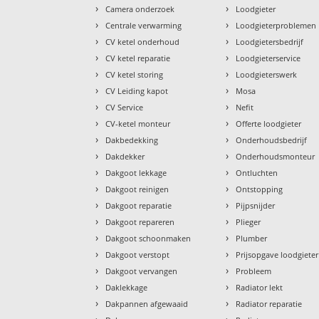
›
›
Camera onderzoek
Loodgieter
›
›
Centrale verwarming
Loodgieterproblemen
›
›
CV ketel onderhoud
Loodgietersbedrijf
›
›
CV ketel reparatie
Loodgieterservice
›
›
CV ketel storing
Loodgieterswerk
›
›
CV Leiding kapot
Mosa
›
›
CV Service
Nefit
›
›
CV-ketel monteur
Offerte loodgieter
›
›
Dakbedekking
Onderhoudsbedrijf
›
›
Dakdekker
Onderhoudsmonteur
›
›
Dakgoot lekkage
Ontluchten
›
›
Dakgoot reinigen
Ontstopping
›
›
Dakgoot reparatie
Pijpsnijder
›
›
Dakgoot repareren
Plieger
›
›
Dakgoot schoonmaken
Plumber
›
›
Dakgoot verstopt
Prijsopgave loodgieter
›
›
Dakgoot vervangen
Probleem
›
›
Daklekkage
Radiator lekt
›
›
Dakpannen afgewaaid
Radiator reparatie