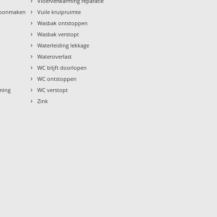
›
Vloerverwarming reparatie
›
hoonmaken
Vuile kruipruimte
›
Wasbak ontstoppen
›
Wasbak verstopt
›
Waterleiding lekkage
›
Wateroverlast
›
WC blijft doorlopen
›
WC ontstoppen
›
rming
WC verstopt
›
Zink