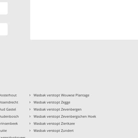
›
Oosterhout
Wasbak verstopt Wouwse Plantage
›
Ossendrecht
Wasbak verstopt Zegge
›
Oud Gastel
Wasbak verstopt Zevenbergen
›
 Oudenbosch
Wasbak verstopt Zevenbergschen Hoek
›
Prinsenbeek
Wasbak verstopt Zierikzee
›
Putte
Wasbak verstopt Zundert
Raamsdonksveer