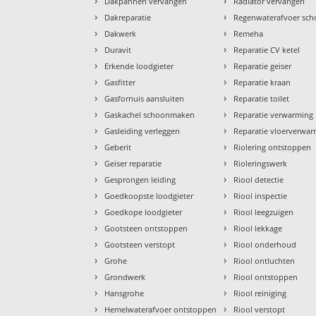
›
›
Dakpannen vervangen
Radiator vervangen
›
›
Dakreparatie
Regenwaterafvoer sc
›
›
Dakwerk
Remeha
›
›
Duravit
Reparatie CV ketel
›
›
Erkende loodgieter
Reparatie geiser
›
›
Gasfitter
Reparatie kraan
›
›
Gasfornuis aansluiten
Reparatie toilet
›
›
Gaskachel schoonmaken
Reparatie verwarming
›
›
Gasleiding verleggen
Reparatie vloerverwa
›
›
Geberit
Riolering ontstoppen
›
›
Geiser reparatie
Rioleringswerk
›
›
Gesprongen leiding
Riool detectie
›
›
Goedkoopste loodgieter
Riool inspectie
›
›
Goedkope loodgieter
Riool leegzuigen
›
›
Gootsteen ontstoppen
Riool lekkage
›
›
Gootsteen verstopt
Riool onderhoud
›
›
Grohe
Riool ontluchten
›
›
Grondwerk
Riool ontstoppen
›
›
Hansgrohe
Riool reiniging
›
›
Hemelwaterafvoer ontstoppen
Riool verstopt