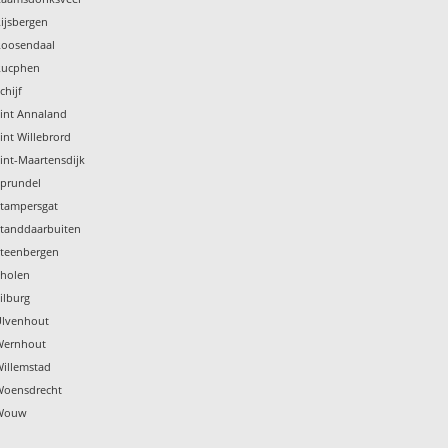
ijsbergen
Roosendaal
Rucphen
chijf
Sint Annaland
int Willebrord
int-Maartensdijk
Sprundel
Stampersgat
Standdaarbuiten
Steenbergen
Tholen
ilburg
Ulvenhout
Wernhout
Willemstad
Woensdrecht
 Wouw