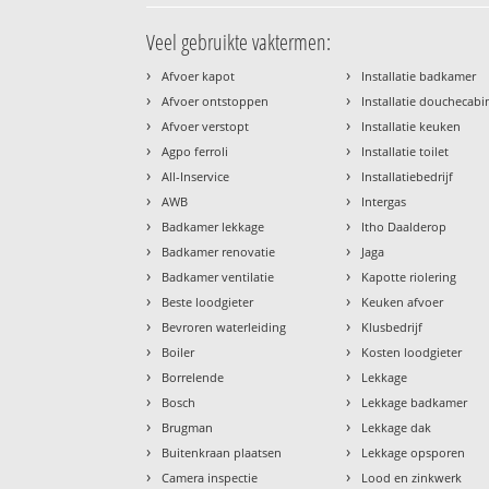
Veel gebruikte vaktermen:
›
›
Afvoer kapot
Installatie badkamer
›
›
Afvoer ontstoppen
Installatie douchecabi
›
›
Afvoer verstopt
Installatie keuken
›
›
Agpo ferroli
Installatie toilet
›
›
All-Inservice
Installatiebedrijf
›
›
AWB
Intergas
›
›
Badkamer lekkage
Itho Daalderop
›
›
Badkamer renovatie
Jaga
›
›
Badkamer ventilatie
Kapotte riolering
›
›
Beste loodgieter
Keuken afvoer
›
›
Bevroren waterleiding
Klusbedrijf
›
›
Boiler
Kosten loodgieter
›
›
Borrelende
Lekkage
›
›
Bosch
Lekkage badkamer
›
›
Brugman
Lekkage dak
›
›
Buitenkraan plaatsen
Lekkage opsporen
›
›
Camera inspectie
Lood en zinkwerk