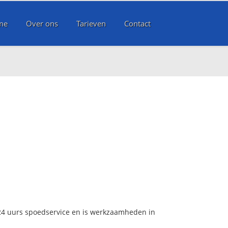
me
Over ons
Tarieven
Contact
 24 uurs spoedservice en is werkzaamheden in