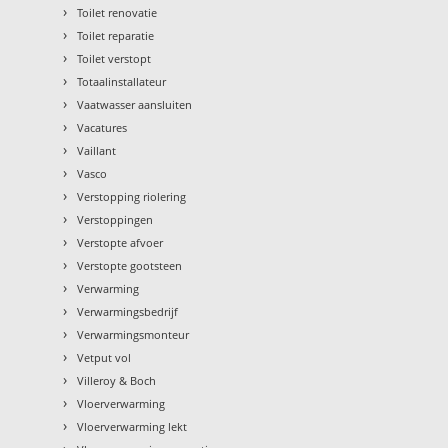
›
Toilet renovatie
›
Toilet reparatie
›
Toilet verstopt
›
Totaalinstallateur
›
Vaatwasser aansluiten
›
Vacatures
›
Vaillant
›
Vasco
›
Verstopping riolering
›
Verstoppingen
›
Verstopte afvoer
›
Verstopte gootsteen
›
Verwarming
›
Verwarmingsbedrijf
›
Verwarmingsmonteur
›
Vetput vol
›
Villeroy & Boch
›
Vloerverwarming
›
Vloerverwarming lekt