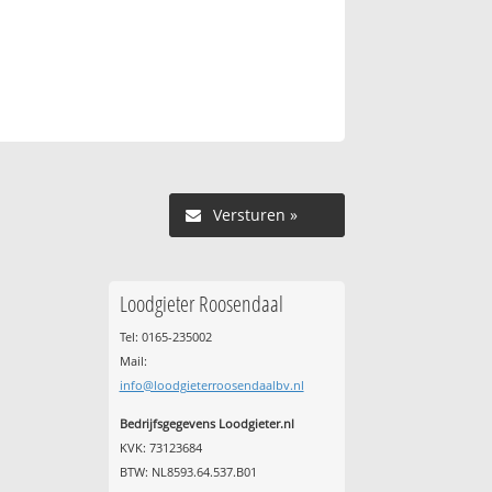
Versturen »
Loodgieter Roosendaal
Tel: 0165-235002
Mail:
info@loodgieterroosendaalbv.nl
Bedrijfsgegevens Loodgieter.nl
KVK: 73123684
BTW: NL8593.64.537.B01