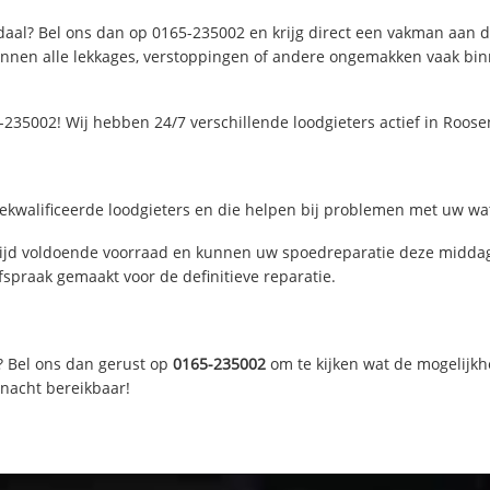
aal? Bel ons dan op 0165-235002 en krijg direct een vakman aan de l
nen alle lekkages, verstoppingen of andere ongemakken vaak binne
235002! Wij hebben 24/7 verschillende loodgieters actief in Roos
kwalificeerde loodgieters en die helpen bij problemen met uw wate
jd voldoende voorraad en kunnen uw spoedreparatie deze middag 
fspraak gemaakt voor de definitieve reparatie.
? Bel ons dan gerust op
0165-235002
om te kijken wat de mogelijkh
 nacht bereikbaar!