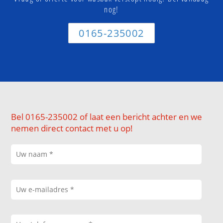
nog!
0165-235002
Bel 0165-235002 of laat een bericht achter en we
nemen direct contact met u op!