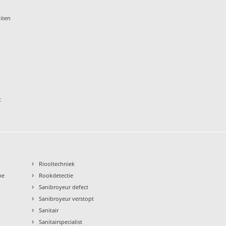
iten
t
›
Riooltechniek
›
ne
Rookdetectie
›
Sanibroyeur defect
›
Sanibroyeur verstopt
›
Sanitair
›
Sanitairspecialist