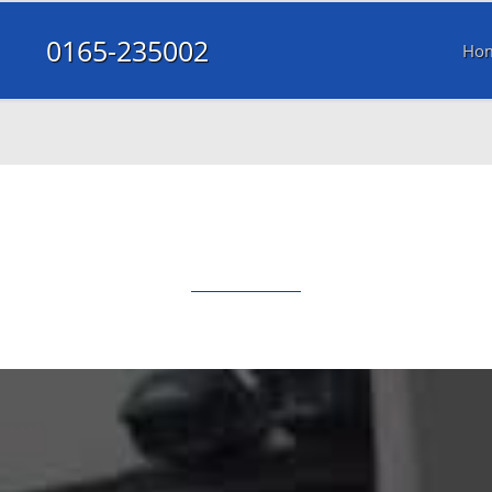
0165-235002
Ho