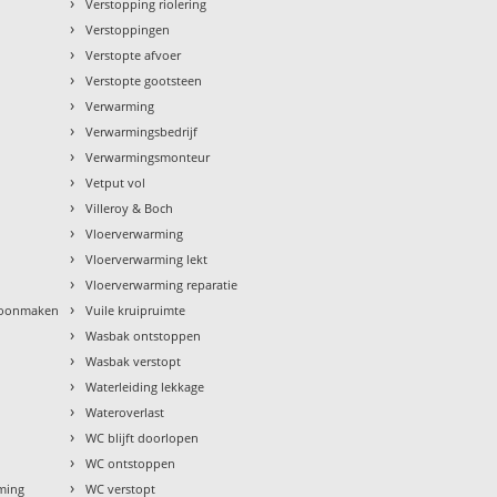
›
Verstopping riolering
›
Verstoppingen
›
Verstopte afvoer
›
Verstopte gootsteen
›
Verwarming
›
Verwarmingsbedrijf
›
Verwarmingsmonteur
›
Vetput vol
›
Villeroy & Boch
›
Vloerverwarming
›
Vloerverwarming lekt
›
Vloerverwarming reparatie
›
hoonmaken
Vuile kruipruimte
›
Wasbak ontstoppen
›
Wasbak verstopt
›
Waterleiding lekkage
›
Wateroverlast
›
WC blijft doorlopen
›
WC ontstoppen
›
rming
WC verstopt