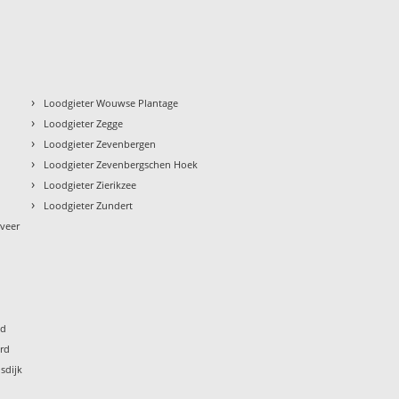
›
Loodgieter Wouwse Plantage
›
Loodgieter Zegge
›
Loodgieter Zevenbergen
›
h
Loodgieter Zevenbergschen Hoek
›
Loodgieter Zierikzee
›
Loodgieter Zundert
veer
nd
ord
sdijk