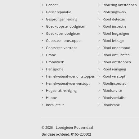
›
›
Geberit
Riolering ontstoppen
›
›
Geiser reparatie
Rioleringswerk
›
›
Gesprongen leiding
Riool detectie
›
›
Goedkoopste loodgieter
Riool inspectie
›
›
Goedkope loodgieter
Riool leegzuigen
›
›
Gootsteen ontstoppen
Riool lekkage
›
›
Gootsteen verstopt
Riool onderhoud
›
›
Grohe
Riool ontluchten
›
›
Grondwerk
Riool ontstoppen
›
›
Hansgrohe
Riool reiniging
›
›
Hemelwaterafvoer ontstoppen
Riool verstopt
›
›
Hemelwaterafvoer verstopt
Rioolinspecteur
›
›
Hogedruk reiniging
Rioolservice
›
›
Huppe
Rioolspecialist
›
›
Installateur
Rioolstank
© 2026 - Loodgieter Roosendaal
Bel deze ochtend
:
0165-235002