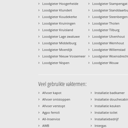
›
›
Loodgieter Hoogerheide
Loodgieter Stampersgat
›
›
Loodgieter Klundert
Loodgieter Standdaarbu
›
›
Loodgieter Koudekerke
Loodgieter Steenbergen
›
›
Loodgieter Kruiningen
Loodgieter Tholen
›
›
Loodgieter Kruisland
Loodgieter Tilburg
›
›
Loodgieter Lage zwaluwe
Loodgieter Ulvenhout
›
›
Loodgieter Middelburg
Loodgieter Wernhout
›
›
Loodgieter Moerdijk
Loodgieter Willemstad
›
›
Loodgieter Nieuw Vossemeer
Loodgieter Woensdrech
›
›
Loodgieter Nispen
Loodgieter Wouw
Veel gebruikte vaktermen:
›
›
Afvoer kapot
Installatie badkamer
›
›
Afvoer ontstoppen
Installatie douchecabi
›
›
Afvoer verstopt
Installatie keuken
›
›
Agpo ferroli
Installatie toilet
›
›
All-Inservice
Installatiebedrijf
›
›
AWB
Intergas