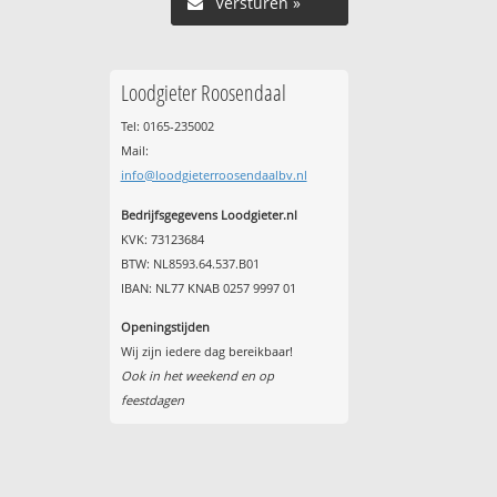
Versturen »
Loodgieter Roosendaal
Tel: 0165-235002
Mail:
info@loodgieterroosendaalbv.nl
Bedrijfsgegevens Loodgieter.nl
KVK: 73123684
BTW: NL8593.64.537.B01
IBAN: NL77 KNAB 0257 9997 01
Openingstijden
Wij zijn iedere dag bereikbaar!
Ook in het weekend en op
feestdagen