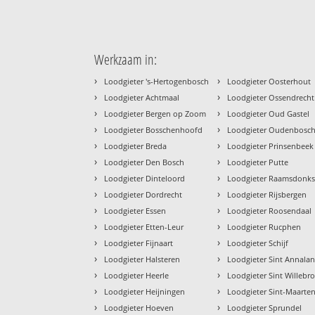
Werkzaam in:
›
›
Loodgieter 's-Hertogenbosch
Loodgieter Oosterhout
›
›
Loodgieter Achtmaal
Loodgieter Ossendrecht
›
›
Loodgieter Bergen op Zoom
Loodgieter Oud Gastel
›
›
Loodgieter Bosschenhoofd
Loodgieter Oudenbosc
›
›
Loodgieter Breda
Loodgieter Prinsenbeek
›
›
Loodgieter Den Bosch
Loodgieter Putte
›
›
Loodgieter Dinteloord
Loodgieter Raamsdonks
›
›
Loodgieter Dordrecht
Loodgieter Rijsbergen
›
›
Loodgieter Essen
Loodgieter Roosendaal
›
›
Loodgieter Etten-Leur
Loodgieter Rucphen
›
›
Loodgieter Fijnaart
Loodgieter Schijf
›
›
Loodgieter Halsteren
Loodgieter Sint Annala
›
›
Loodgieter Heerle
Loodgieter Sint Willebr
›
›
Loodgieter Heijningen
Loodgieter Sint-Maarten
›
›
Loodgieter Hoeven
Loodgieter Sprundel