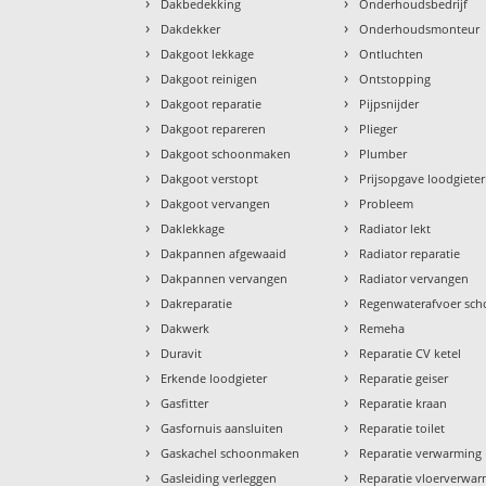
›
›
Dakbedekking
Onderhoudsbedrijf
›
›
Dakdekker
Onderhoudsmonteur
›
›
Dakgoot lekkage
Ontluchten
›
›
Dakgoot reinigen
Ontstopping
›
›
Dakgoot reparatie
Pijpsnijder
›
›
Dakgoot repareren
Plieger
›
›
Dakgoot schoonmaken
Plumber
›
›
Dakgoot verstopt
Prijsopgave loodgieter
›
›
Dakgoot vervangen
Probleem
›
›
Daklekkage
Radiator lekt
›
›
Dakpannen afgewaaid
Radiator reparatie
›
›
Dakpannen vervangen
Radiator vervangen
›
›
Dakreparatie
Regenwaterafvoer sc
›
›
Dakwerk
Remeha
›
›
Duravit
Reparatie CV ketel
›
›
Erkende loodgieter
Reparatie geiser
›
›
Gasfitter
Reparatie kraan
›
›
Gasfornuis aansluiten
Reparatie toilet
›
›
Gaskachel schoonmaken
Reparatie verwarming
›
›
Gasleiding verleggen
Reparatie vloerverwa