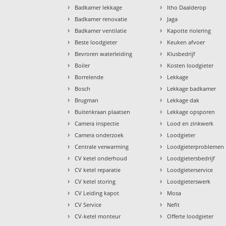
›
›
Badkamer lekkage
Itho Daalderop
›
›
Badkamer renovatie
Jaga
›
›
Badkamer ventilatie
Kapotte riolering
›
›
Beste loodgieter
Keuken afvoer
›
›
Bevroren waterleiding
Klusbedrijf
›
›
Boiler
Kosten loodgieter
›
›
Borrelende
Lekkage
›
›
Bosch
Lekkage badkamer
›
›
Brugman
Lekkage dak
›
›
Buitenkraan plaatsen
Lekkage opsporen
›
›
Camera inspectie
Lood en zinkwerk
›
›
Camera onderzoek
Loodgieter
›
›
Centrale verwarming
Loodgieterproblemen
›
›
CV ketel onderhoud
Loodgietersbedrijf
›
›
CV ketel reparatie
Loodgieterservice
›
›
CV ketel storing
Loodgieterswerk
›
›
CV Leiding kapot
Mosa
›
›
CV Service
Nefit
›
›
CV-ketel monteur
Offerte loodgieter