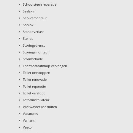
›
Schoorsteen reparatie
›
Sealskin
›
Servicemonteur
›
Sphinx
›
Stankoverlast
›
Stelrad
›
Storingsdienst
›
Storingsmonteur
›
Stormschade
›
Thermostaatknop vervangen
›
Toilet ontstoppen
›
Toilet renovatie
›
Toilet reparatie
›
Toilet verstopt
›
Totaalinstallateur
›
Vaatwasser aansluiten
›
Vacatures
›
Vaillant
›
Vasco