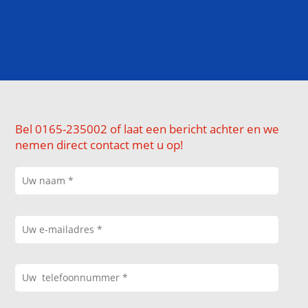
Bel 0165-235002 of laat een bericht achter en we
nemen direct contact met u op!