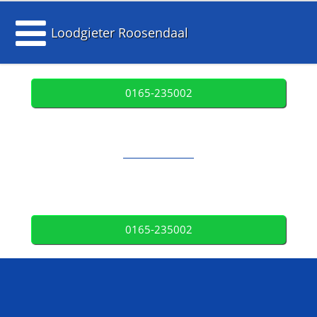
Loodgieter Roosendaal
0165-235002
0165-235002