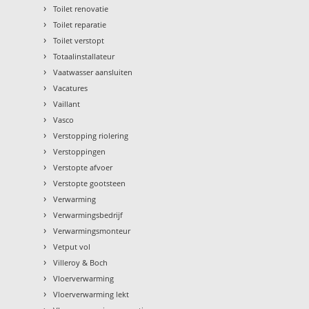
›
Toilet renovatie
›
Toilet reparatie
›
Toilet verstopt
›
Totaalinstallateur
›
Vaatwasser aansluiten
›
Vacatures
›
Vaillant
›
Vasco
›
Verstopping riolering
›
Verstoppingen
›
Verstopte afvoer
›
Verstopte gootsteen
›
Verwarming
›
Verwarmingsbedrijf
›
Verwarmingsmonteur
›
Vetput vol
›
Villeroy & Boch
›
Vloerverwarming
›
Vloerverwarming lekt