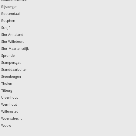
 Rijsbergen
n Roosendaal
n Rucphen
 Schijf
 Sint Annaland
 Sint Willebrord
 Sint-Maartensdijk
n Sprundel
n Stampersgat
n Standdaarbuiten
n Steenbergen
n Tholen
 Tilburg
n Ulvenhout
n Wernhout
 Willemstad
n Woensdrecht
en Wouw