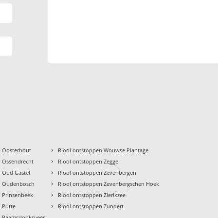
›
n Oosterhout
Riool ontstoppen Wouwse Plantage
›
n Ossendrecht
Riool ontstoppen Zegge
›
n Oud Gastel
Riool ontstoppen Zevenbergen
›
n Oudenbosch
Riool ontstoppen Zevenbergschen Hoek
›
n Prinsenbeek
Riool ontstoppen Zierikzee
›
 Putte
Riool ontstoppen Zundert
n Raamsdonksveer