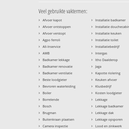
Veel gebruikte vaktermen:
›
›
Afvoer kapot
Installatie badkamer
›
›
Afvoer ontstoppen
Installatie douchecabi
›
›
Afvoer verstopt
Installatie keuken
›
›
Agpo ferroli
Installatie toilet
›
›
All-Inservice
Installatiebedrijf
›
›
AWB
Intergas
›
›
Badkamer lekkage
Itho Daalderop
›
›
Badkamer renovatie
Jaga
›
›
Badkamer ventilatie
Kapotte riolering
›
›
Beste loodgieter
Keuken afvoer
›
›
Bevroren waterleiding
Klusbedrijf
›
›
Boiler
Kosten loodgieter
›
›
Borrelende
Lekkage
›
›
Bosch
Lekkage badkamer
›
›
Brugman
Lekkage dak
›
›
Buitenkraan plaatsen
Lekkage opsporen
›
›
Camera inspectie
Lood en zinkwerk