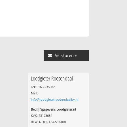
Versturen »
Loodgieter Roosendaal
Tel: 0165-235002
Mail:
info@loodgieterroosendaalbv.nl
Bedrijfsgegevens Loodgieter.nl
KVK: 73123684
BTW: NL8593.64.537.B01