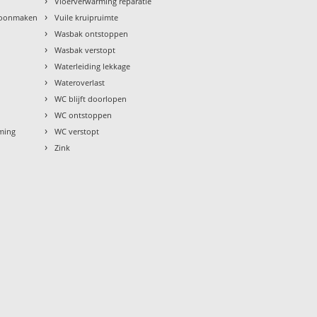
›
Vloerverwarming reparatie
›
hoonmaken
Vuile kruipruimte
›
Wasbak ontstoppen
›
Wasbak verstopt
›
Waterleiding lekkage
›
Wateroverlast
›
WC blijft doorlopen
›
WC ontstoppen
›
rming
WC verstopt
›
Zink