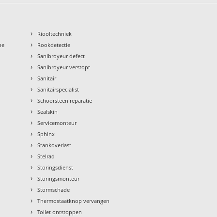
›
Riooltechniek
›
ne
Rookdetectie
›
Sanibroyeur defect
›
Sanibroyeur verstopt
›
Sanitair
›
Sanitairspecialist
›
Schoorsteen reparatie
›
Sealskin
›
Servicemonteur
›
Sphinx
›
Stankoverlast
›
Stelrad
›
Storingsdienst
›
Storingsmonteur
›
Stormschade
›
Thermostaatknop vervangen
›
Toilet ontstoppen