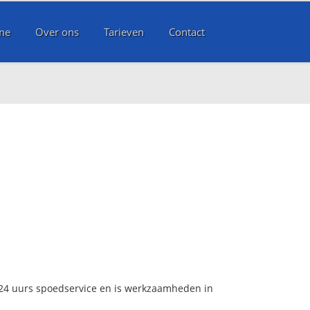
me
Over ons
Tarieven
Contact
 24 uurs spoedservice en is werkzaamheden in