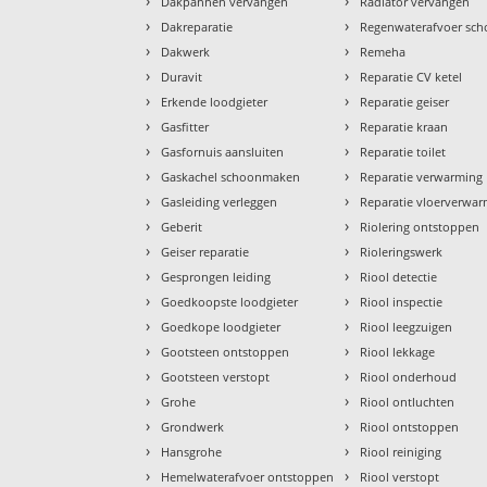
›
›
Dakpannen vervangen
Radiator vervangen
›
›
Dakreparatie
Regenwaterafvoer sc
›
›
Dakwerk
Remeha
›
›
Duravit
Reparatie CV ketel
›
›
Erkende loodgieter
Reparatie geiser
›
›
Gasfitter
Reparatie kraan
›
›
Gasfornuis aansluiten
Reparatie toilet
›
›
Gaskachel schoonmaken
Reparatie verwarming
›
›
Gasleiding verleggen
Reparatie vloerverwa
›
›
Geberit
Riolering ontstoppen
›
›
Geiser reparatie
Rioleringswerk
›
›
Gesprongen leiding
Riool detectie
›
›
Goedkoopste loodgieter
Riool inspectie
›
›
Goedkope loodgieter
Riool leegzuigen
›
›
Gootsteen ontstoppen
Riool lekkage
›
›
Gootsteen verstopt
Riool onderhoud
›
›
Grohe
Riool ontluchten
›
›
Grondwerk
Riool ontstoppen
›
›
Hansgrohe
Riool reiniging
›
›
Hemelwaterafvoer ontstoppen
Riool verstopt