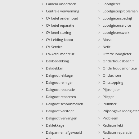
›
›
Camera onderzoek
Loodgieter
›
›
Centrale verwarming
Loodgieterproblemen
›
›
CV ketel onderhoud
Loodgietersbedrijf
›
›
CV ketel reparatie
Loodgieterservice
›
›
CV ketel storing
Loodgieterswerk
›
›
CV Leiding kapot
Mosa
›
›
CV Service
Nefit
›
›
CV-ketel monteur
Offerte loodgieter
›
›
Dakbedekking
Onderhoudsbedrijf
›
›
Dakdekker
Onderhoudsmonteur
›
›
Dakgoot lekkage
Ontluchten
›
›
Dakgoot reinigen
Ontstopping
›
›
Dakgoot reparatie
Pijpsnijder
›
›
Dakgoot repareren
Plieger
›
›
Dakgoot schoonmaken
Plumber
›
›
Dakgoot verstopt
Prijsopgave loodgieter
›
›
Dakgoot vervangen
Probleem
›
›
Daklekkage
Radiator lekt
›
›
Dakpannen afgewaaid
Radiator reparatie