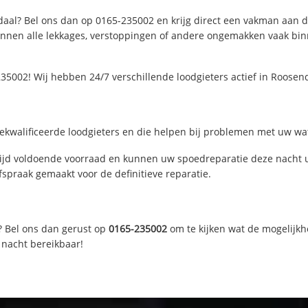
aal? Bel ons dan op 0165-235002 en krijg direct een vakman aan de l
nen alle lekkages, verstoppingen of andere ongemakken vaak binne
35002! Wij hebben 24/7 verschillende loodgieters actief in Roose
kwalificeerde loodgieters en die helpen bij problemen met uw wate
jd voldoende voorraad en kunnen uw spoedreparatie deze nacht ui
fspraak gemaakt voor de definitieve reparatie.
? Bel ons dan gerust op
0165-235002
om te kijken wat de mogelijkh
 nacht bereikbaar!