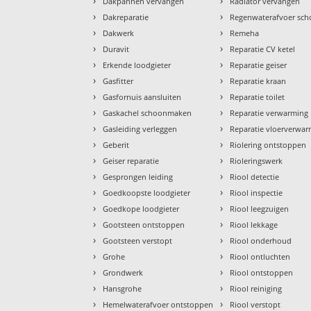
›
›
Dakpannen vervangen
Radiator vervangen
›
›
Dakreparatie
Regenwaterafvoer sc
›
›
Dakwerk
Remeha
›
›
Duravit
Reparatie CV ketel
›
›
Erkende loodgieter
Reparatie geiser
›
›
Gasfitter
Reparatie kraan
›
›
Gasfornuis aansluiten
Reparatie toilet
›
›
Gaskachel schoonmaken
Reparatie verwarming
›
›
Gasleiding verleggen
Reparatie vloerverwa
›
›
Geberit
Riolering ontstoppen
›
›
Geiser reparatie
Rioleringswerk
›
›
Gesprongen leiding
Riool detectie
›
›
Goedkoopste loodgieter
Riool inspectie
›
›
Goedkope loodgieter
Riool leegzuigen
›
›
Gootsteen ontstoppen
Riool lekkage
›
›
Gootsteen verstopt
Riool onderhoud
›
›
Grohe
Riool ontluchten
›
›
Grondwerk
Riool ontstoppen
›
›
Hansgrohe
Riool reiniging
›
›
Hemelwaterafvoer ontstoppen
Riool verstopt