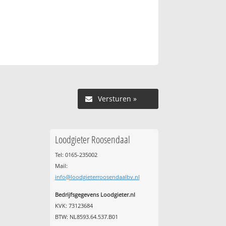
Versturen »
Loodgieter Roosendaal
Tel: 0165-235002
Mail:
info@loodgieterroosendaalbv.nl
Bedrijfsgegevens Loodgieter.nl
KVK: 73123684
BTW: NL8593.64.537.B01