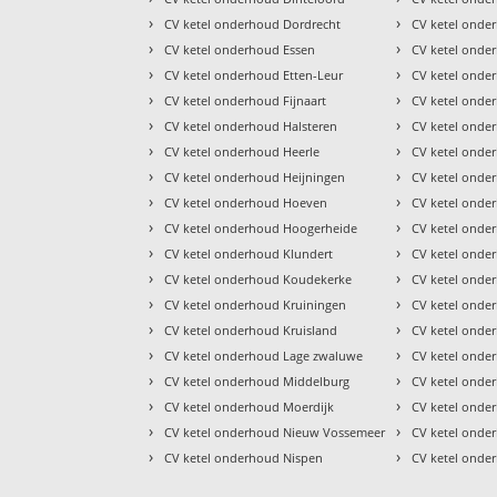
›
›
CV ketel onderhoud Dordrecht
CV ketel onde
›
›
CV ketel onderhoud Essen
CV ketel onde
›
›
CV ketel onderhoud Etten-Leur
CV ketel onde
›
›
CV ketel onderhoud Fijnaart
CV ketel onder
›
›
CV ketel onderhoud Halsteren
CV ketel onde
›
›
CV ketel onderhoud Heerle
CV ketel onder
›
›
CV ketel onderhoud Heijningen
CV ketel onde
›
›
CV ketel onderhoud Hoeven
CV ketel onde
›
›
CV ketel onderhoud Hoogerheide
CV ketel onde
›
›
CV ketel onderhoud Klundert
CV ketel onde
›
›
CV ketel onderhoud Koudekerke
CV ketel onde
›
›
CV ketel onderhoud Kruiningen
CV ketel onde
›
›
CV ketel onderhoud Kruisland
CV ketel onde
›
›
CV ketel onderhoud Lage zwaluwe
CV ketel onde
›
›
CV ketel onderhoud Middelburg
CV ketel onde
›
›
CV ketel onderhoud Moerdijk
CV ketel onde
›
›
CV ketel onderhoud Nieuw Vossemeer
CV ketel onde
›
›
CV ketel onderhoud Nispen
CV ketel ond