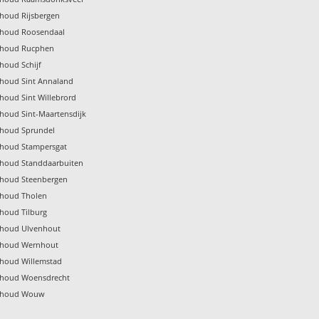
rhoud Rijsbergen
rhoud Roosendaal
rhoud Rucphen
houd Schijf
rhoud Sint Annaland
houd Sint Willebrord
rhoud Sint-Maartensdijk
rhoud Sprundel
rhoud Stampersgat
rhoud Standdaarbuiten
rhoud Steenbergen
rhoud Tholen
rhoud Tilburg
rhoud Ulvenhout
rhoud Wernhout
rhoud Willemstad
rhoud Woensdrecht
erhoud Wouw