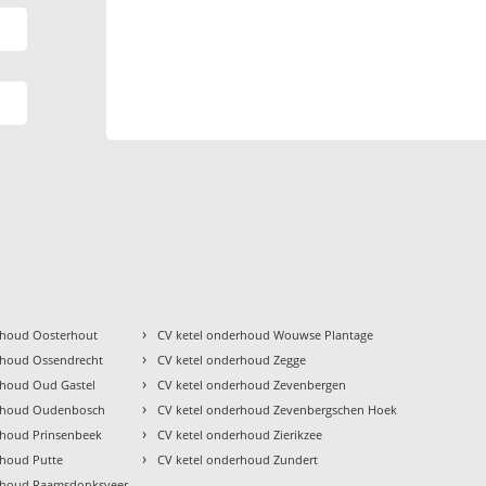
›
rhoud Oosterhout
CV ketel onderhoud Wouwse Plantage
›
rhoud Ossendrecht
CV ketel onderhoud Zegge
›
rhoud Oud Gastel
CV ketel onderhoud Zevenbergen
›
erhoud Oudenbosch
CV ketel onderhoud Zevenbergschen Hoek
›
rhoud Prinsenbeek
CV ketel onderhoud Zierikzee
›
rhoud Putte
CV ketel onderhoud Zundert
erhoud Raamsdonksveer