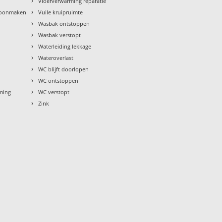
›
Vloerverwarming reparatie
›
hoonmaken
Vuile kruipruimte
›
Wasbak ontstoppen
›
Wasbak verstopt
›
Waterleiding lekkage
›
Wateroverlast
›
WC blijft doorlopen
›
WC ontstoppen
›
rming
WC verstopt
›
Zink