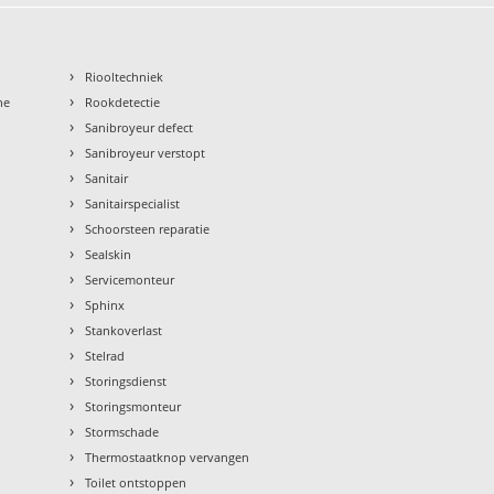
›
Riooltechniek
›
ne
Rookdetectie
›
Sanibroyeur defect
›
Sanibroyeur verstopt
›
Sanitair
›
Sanitairspecialist
›
Schoorsteen reparatie
›
Sealskin
›
Servicemonteur
›
Sphinx
›
Stankoverlast
›
Stelrad
›
Storingsdienst
›
Storingsmonteur
›
Stormschade
›
Thermostaatknop vervangen
›
Toilet ontstoppen