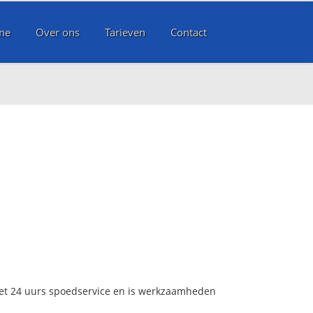
me
Over ons
Tarieven
Contact
met 24 uurs spoedservice en is werkzaamheden