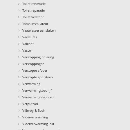
›
Toilet renovatie
›
Toilet reparatie
›
Toilet verstopt
›
Totaalinstallateur
›
Vaatwasser aansluiten
›
Vacatures
›
Vaillant
›
Vasco
›
Verstopping riolering
›
Verstoppingen
›
Verstopte afvoer
›
Verstopte gootsteen
›
Verwarming
›
Verwarmingsbedrijf
›
Verwarmingsmonteur
›
Vetput vol
›
Villeroy & Boch
›
Vloerverwarming
›
Vloerverwarming lekt