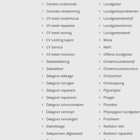
›
›
Camera onderzoek
Loodgieter
›
›
Centrale verwarming
Loodgieterproblemen
›
›
CV ketel onderhoud
Loodgietersbedrijf
›
›
CV ketel reparatie
Loodgieterservice
›
›
CV ketel storing
Loodgieterswerk
›
›
CV Leiding kapot
Mosa
›
›
CV Service
Nefit
›
›
CV-ketel monteur
Offerte loodgieter
›
›
Dakbedekking
Onderhoudsbedrijf
›
›
Dakdekker
Onderhoudsmonteur
›
›
Dakgoot lekkage
Ontluchten
›
›
Dakgoot reinigen
Ontstopping
›
›
Dakgoot reparatie
Pijpsnijder
›
›
Dakgoot repareren
Plieger
›
›
Dakgoot schoonmaken
Plumber
›
›
Dakgoot verstopt
Prijsopgave loodgieter
›
›
Dakgoot vervangen
Probleem
›
›
Daklekkage
Radiator lekt
›
›
Dakpannen afgewaaid
Radiator reparatie