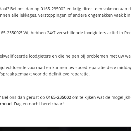
aal? Bel ons dan op 0165-235002 en krijg direct een vakman aan de l
nen alle lekkages, verstoppingen of andere ongemakken vaak binne
65-235002! Wij hebben 24/7 verschillende loodgieters actief in R
kwalificeerde loodgieters en die helpen bij problemen met uw wate
jd voldoende voorraad en kunnen uw spoedreparatie deze middag 
fspraak gemaakt voor de definitieve reparatie.
? Bel ons dan gerust op
0165-235002
om te kijken wat de mogelijkh
erhoud
. Dag en nacht bereikbaar!