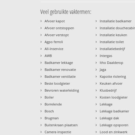
Veel gebruikte vaktermen:
›
›
Afvoer kapot
Installatie badkamer
›
›
Afvoer ontstoppen
Installatie douchecabi
›
›
Afvoer verstopt
Installatie keuken
›
›
Agpo ferroli
Installatie toilet
›
›
All-Inservice
Installatiebedrijf
›
›
AWB
Intergas
›
›
Badkamer lekkage
Itho Daalderop
›
›
Badkamer renovatie
Jaga
›
›
Badkamer ventilatie
Kapotte riolering
›
›
Beste loodgieter
Keuken afvoer
›
›
Bevroren waterleiding
Klusbedrijf
›
›
Boiler
Kosten loodgieter
›
›
Borrelende
Lekkage
›
›
Bosch
Lekkage badkamer
›
›
Brugman
Lekkage dak
›
›
Buitenkraan plaatsen
Lekkage opsporen
›
›
Camera inspectie
Lood en zinkwerk