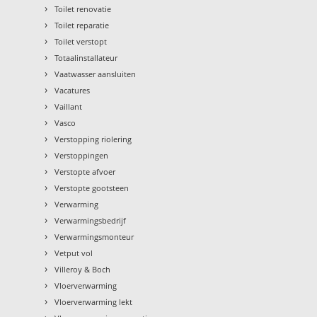
›
Toilet renovatie
›
Toilet reparatie
›
Toilet verstopt
›
Totaalinstallateur
›
Vaatwasser aansluiten
›
Vacatures
›
Vaillant
›
Vasco
›
Verstopping riolering
›
Verstoppingen
›
Verstopte afvoer
›
Verstopte gootsteen
›
Verwarming
›
Verwarmingsbedrijf
›
Verwarmingsmonteur
›
Vetput vol
›
Villeroy & Boch
›
Vloerverwarming
›
Vloerverwarming lekt