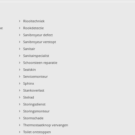
›
Riooltechniek
›
ne
Rookdetectie
›
Sanibroyeur defect
›
Sanibroyeur verstopt
›
Sanitair
›
Sanitairspecialist
›
Schoorsteen reparatie
›
Sealskin
›
Servicemonteur
›
Sphinx
›
Stankoverlast
›
Stelrad
›
Storingsdienst
›
Storingsmonteur
›
Stormschade
›
Thermostaatknop vervangen
›
Toilet ontstoppen