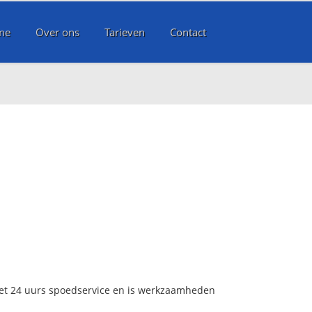
me
Over ons
Tarieven
Contact
met 24 uurs spoedservice en is werkzaamheden