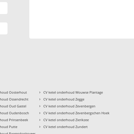
›
rhoud Oosterhout
CV ketel onderhoud Wouwse Plantage
›
rhoud Ossendrecht
CV ketel onderhoud Zegge
›
rhoud Oud Gastel
CV ketel onderhoud Zevenbergen
›
erhoud Oudenbosch
CV ketel onderhoud Zevenbergschen Hoek
›
rhoud Prinsenbeek
CV ketel onderhoud Zierikzee
›
rhoud Putte
CV ketel onderhoud Zundert
erhoud Raamsdonksveer