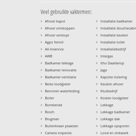
Veel gebruikte vaktermen:
›
›
Afvoer kapot
Installatie badkamer
›
›
Afvoer ontstoppen
Installatie douchecabi
›
›
Afvoer verstopt
Installatie keuken
›
›
Agpo ferroli
Installatie toilet
›
›
All-Inservice
Installatiebedrijf
›
›
AWB
Intergas
›
›
Badkamer lekkage
Itho Daalderop
›
›
Badkamer renovatie
Jaga
›
›
Badkamer ventilatie
Kapotte riolering
›
›
Beste loodgieter
Keuken afvoer
›
›
Bevroren waterleiding
Klusbedrijf
›
›
Boiler
Kosten loodgieter
›
›
Borrelende
Lekkage
›
›
Bosch
Lekkage badkamer
›
›
Brugman
Lekkage dak
›
›
Buitenkraan plaatsen
Lekkage opsporen
›
›
Camera inspectie
Lood en zinkwerk