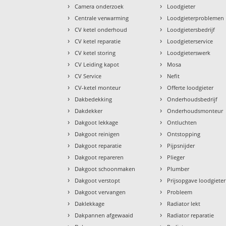
›
›
Camera onderzoek
Loodgieter
›
›
Centrale verwarming
Loodgieterproblemen
›
›
CV ketel onderhoud
Loodgietersbedrijf
›
›
CV ketel reparatie
Loodgieterservice
›
›
CV ketel storing
Loodgieterswerk
›
›
CV Leiding kapot
Mosa
›
›
CV Service
Nefit
›
›
CV-ketel monteur
Offerte loodgieter
›
›
Dakbedekking
Onderhoudsbedrijf
›
›
Dakdekker
Onderhoudsmonteur
›
›
Dakgoot lekkage
Ontluchten
›
›
Dakgoot reinigen
Ontstopping
›
›
Dakgoot reparatie
Pijpsnijder
›
›
Dakgoot repareren
Plieger
›
›
Dakgoot schoonmaken
Plumber
›
›
Dakgoot verstopt
Prijsopgave loodgieter
›
›
Dakgoot vervangen
Probleem
›
›
Daklekkage
Radiator lekt
›
›
Dakpannen afgewaaid
Radiator reparatie