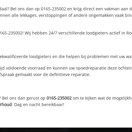
aal? Bel ons dan op 0165-235002 en krijg direct een vakman aan de l
nen alle lekkages, verstoppingen of andere ongemakken vaak binne
165-235002! Wij hebben 24/7 verschillende loodgieters actief in 
kwalificeerde loodgieters en die helpen bij problemen met uw wate
jd voldoende voorraad en kunnen uw spoedreparatie deze ochtend 
fspraak gemaakt voor de definitieve reparatie.
? Bel ons dan gerust op
0165-235002
om te kijken wat de mogelijkh
erhoud
. Dag en nacht bereikbaar!