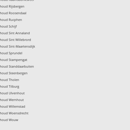
rhoud Rijsbergen
rhoud Roosendaal
rhoud Rucphen
houd Schijf
rhoud Sint Annaland
houd Sint Willebrord
rhoud Sint-Maartensdijk
rhoud Sprundel
rhoud Stampersgat
rhoud Standdaarbuiten
rhoud Steenbergen
rhoud Tholen
rhoud Tilburg
rhoud Ulvenhout
rhoud Wernhout
rhoud Willemstad
rhoud Woensdrecht
erhoud Wouw