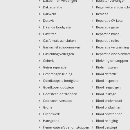
›
›
Dakpannen vervangen
Radiator vervangen
›
›
Dakreparatie
Regenwaterafvoer sc
›
›
Dakwerk
Remeha
›
›
Duravit
Reparatie CV ketel
›
›
Erkende loodgieter
Reparatie geiser
›
›
Gasfitter
Reparatie kraan
›
›
Gasfornuis aansluiten
Reparatie toilet
›
›
Gaskachel schoonmaken
Reparatie verwarming
›
›
Gasleiding verleggen
Reparatie vloerverwa
›
›
Geberit
Riolering ontstoppen
›
›
Geiser reparatie
Rioleringswerk
›
›
Gesprongen leiding
Riool detectie
›
›
Goedkoopste loodgieter
Riool inspectie
›
›
Goedkope loodgieter
Riool leegzuigen
›
›
Gootsteen ontstoppen
Riool lekkage
›
›
Gootsteen verstopt
Riool onderhoud
›
›
Grohe
Riool ontluchten
›
›
Grondwerk
Riool ontstoppen
›
›
Hansgrohe
Riool reiniging
›
›
Hemelwaterafvoer ontstoppen
Riool verstopt