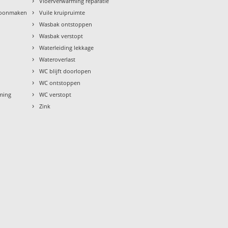
›
Vloerverwarming reparatie
›
hoonmaken
Vuile kruipruimte
›
Wasbak ontstoppen
›
Wasbak verstopt
›
Waterleiding lekkage
›
Wateroverlast
›
WC blijft doorlopen
›
WC ontstoppen
›
rming
WC verstopt
›
Zink