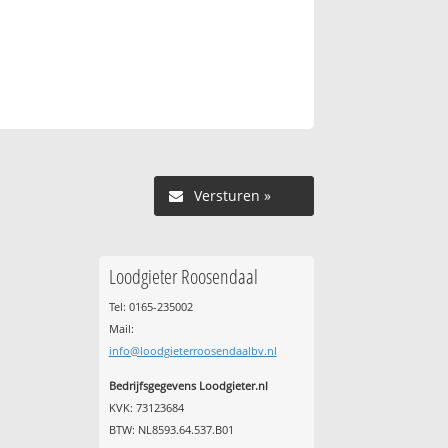
Versturen »
Loodgieter Roosendaal
Tel: 0165-235002
Mail:
info@loodgieterroosendaalbv.nl
Bedrijfsgegevens Loodgieter.nl
KVK: 73123684
BTW: NL8593.64.537.B01