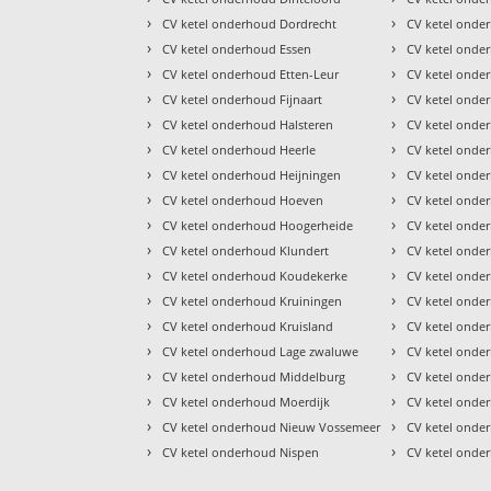
›
›
CV ketel onderhoud Dordrecht
CV ketel onde
›
›
CV ketel onderhoud Essen
CV ketel onde
›
›
CV ketel onderhoud Etten-Leur
CV ketel onde
›
›
CV ketel onderhoud Fijnaart
CV ketel onder
›
›
CV ketel onderhoud Halsteren
CV ketel onde
›
›
CV ketel onderhoud Heerle
CV ketel onder
›
›
CV ketel onderhoud Heijningen
CV ketel onde
›
›
CV ketel onderhoud Hoeven
CV ketel onde
›
›
CV ketel onderhoud Hoogerheide
CV ketel onde
›
›
CV ketel onderhoud Klundert
CV ketel onde
›
›
CV ketel onderhoud Koudekerke
CV ketel onde
›
›
CV ketel onderhoud Kruiningen
CV ketel onde
›
›
CV ketel onderhoud Kruisland
CV ketel onde
›
›
CV ketel onderhoud Lage zwaluwe
CV ketel onde
›
›
CV ketel onderhoud Middelburg
CV ketel onde
›
›
CV ketel onderhoud Moerdijk
CV ketel onde
›
›
CV ketel onderhoud Nieuw Vossemeer
CV ketel onde
›
›
CV ketel onderhoud Nispen
CV ketel ond